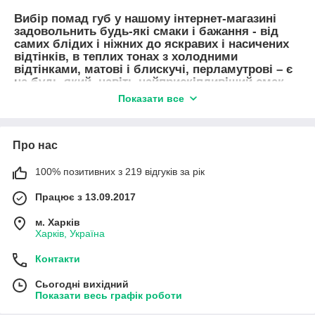
Вибір помад
губ у нашому інтернет-магазині
задовольнить будь-які смаки і бажання - від
самих блідих і ніжних до яскравих і насичених
відтінків, в теплих тонах з холодними
відтінками, матові і блискучі, перламутрові – є
на будь-який, навіть найприскіпливіший смак.
Можна підібрати помаду для губ в наборах, що
Показати все
теж дуже зручно.
Губні помади не тільки дозволяють надати губам потрібний
колір і блиск, а і оберігають їх від впливу зовнішніх факторів –
Про нас
вітру, сонця, холоду. Помади з вітаміном Е і А покращують
еластичність шкіри губ, зберігають вологу, запобігає
100% позитивних з 219 відгуків за рік
пересихання губ. Пропонуємо спробувати унікальні помади з
різними маслами для пом'якшення шкіри губ.
Працює з 13.09.2017
Існують гігієнічні помади, які зволожують, живлять губи,
м. Харків
загоюють невеликі тріщинки на губах. Серед асортименту
Харків, Україна
інтернет-магазину вони ще відомі як «бальзами для губ».
Дуже добре користуються попитом, тому що підходять для
Контакти
використання, як дітям, так і дорослим, у тому числі
чоловікам.
Сьогодні вихідний
Показати весь графік роботи
Рідка помада для губ, як правило, має тонку ніжну текстуру.
Часто рідка помада виконує роль блиску, але може бути і