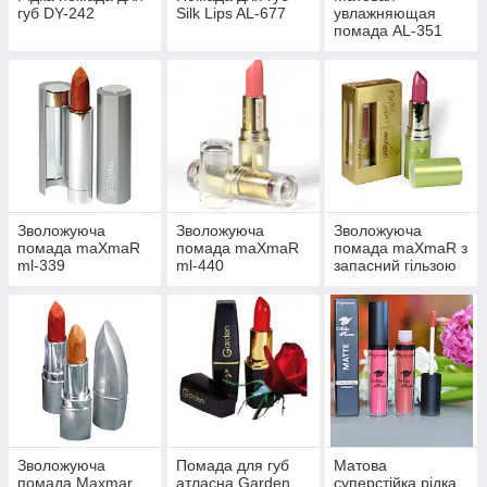
губ DY-242
Silk Lips AL-677
увлажняющая
помада AL-351
Зволожуюча
Зволожуюча
Зволожуюча
помада maXmaR
помада maXmaR
помада maXmaR з
ml-339
ml-440
запасний гільзою
Perfect Color ML-
387
Зволожуюча
Помада для губ
Матова
помада Maxmar
атласна Garden
суперстійка рідка