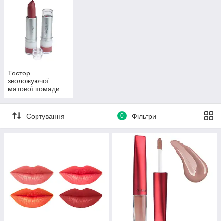
Тестер
зволожуючої
матової помади
для губ maXmaR
ml-443 Т
Сортування
0
Фільтри