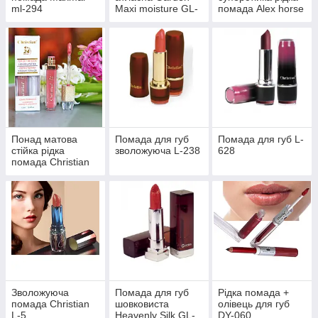
ml-294
Maxi moisture GL-
помада Alex horse
10
AG-216
Понад матова
Помада для губ
Помада для губ L-
стійка рідка
зволожуюча L-238
628
помада Christian
24 hours DG-24
Зволожуюча
Помада для губ
Рідка помада +
помада Christian
шовковиста
олівець для губ
L-5
Heavenly Silk GL-
DY-060