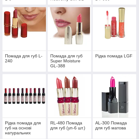
321
Помада для губ L-
Помада для губ
Рідка помада LGF
240
Super Moisture
GL-388
Рідка помада для
RL-480 Помада
AL-300 Помада
губ на основі
для губ (уп-6 шт.)
для губ матова
натуральних
пігментів AT-24