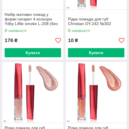
Набір матових помад у
формі сигарет 4 кольори
Рідка помада для губ
Ydby Liftle smoke L-208 (без
Christian DY-242 №302
пакування)
В наявності
В наявності
176
10
₴
₴
Купити
Купити
Рідка помада для губ
Рідка помада для губ