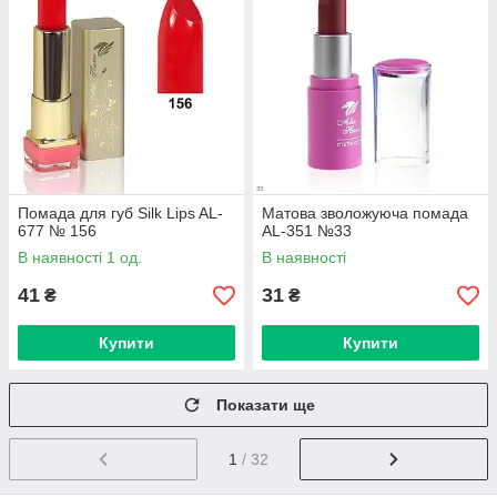
Помада для губ Silk Lips AL-
Матова зволожуюча помада
677 № 156
AL-351 №33
В наявності 1 од.
В наявності
41
31
₴
₴
Купити
Купити
Показати ще
1
/ 32