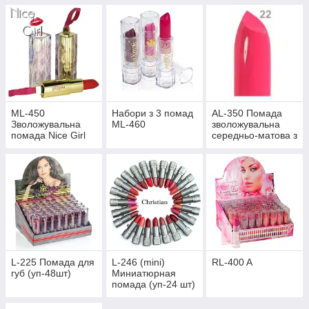
ML-450
Набори з 3 помад
AL-350 Помада
Зволожувальна
ML-460
зволожувальна
помада Nice Girl
середньо-матова з
вітамінами A і E
(пап-48шт)
L-225 Помада для
L-246 (mini)
RL-400 A
губ (уп-48шт)
Миниатюрная
помада (уп-24 шт)