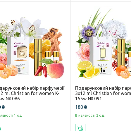
дарунковий набір парфумерії
Подарунковий набір пар
2 ml Christian for women K-
3x12 ml Christian for wom
5w № 086
155w № 091
 ₴
180 ₴
явності 1 од.
В наявності 2 од.
Купити
Купити