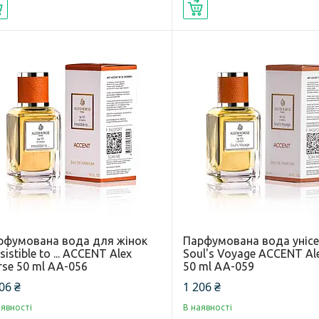
Купити
Купити
рфумована вода для жінок
Парфумована вода унісе
esistible to ... ACCENT Alex
Soul's Voyage ACCENT Al
se 50 ml AA-056
50 ml AA-059
06 ₴
1 206 ₴
аявності
В наявності