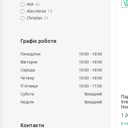
AVA
45
Alex Horse
74
Christian
53
Графік роботи
Понеділок
10:00
18:00
Вівторок
10:00
18:00
Середа
10:00
18:00
Четвер
10:00
18:00
Пʼятниця
10:00
17:00
Субота
Вихідний
Па
Irr
Неділя
Вихідний
Hor
1 2
В н