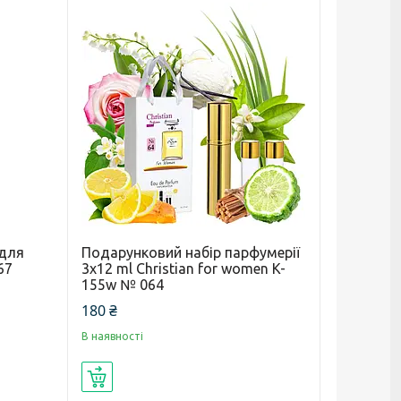
для
Подарунковий набір парфумерії
67
3x12 ml Christian for women K-
155w № 064
180 ₴
В наявності
Купити