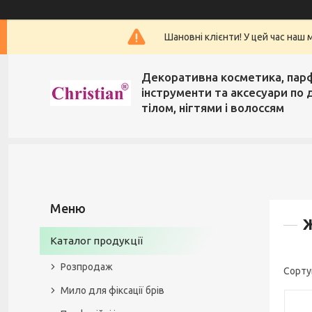
Шановні клієнти! У цей час наш 
Декоративна косметика, пар
інструменти та аксесуари по 
тілом, нігтями і волоссям
Ж
Каталог продукції
Розпродаж
Мило для фіксації брів