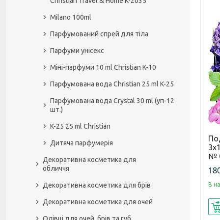
Christian Travel & Home K-2035
Milano 100ml
Парфумований спрей для тіла
Парфуми унісекс
Міні-парфуми 10 ml Christian K-10
Парфумована вода Christian 25 ml K-25
Парфумована вода Crystal 30 ml (уп-12
шт.)
K-25 25 ml Christian
По
Дитяча парфумерія
3x1
№ 
Декоративна косметика для
обличчя
180
В н
Декоративна косметика для брів
Декоративна косметика для очей
Олівці для очей, брів та губ