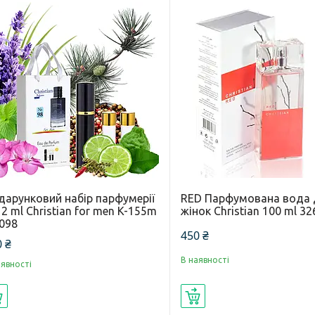
дарунковий набір парфумерії
RED Парфумована вода 
2 ml Christian for men K-155m
жінок Christian 100 ml 32
098
450 ₴
 ₴
В наявності
аявності
Купити
Купити