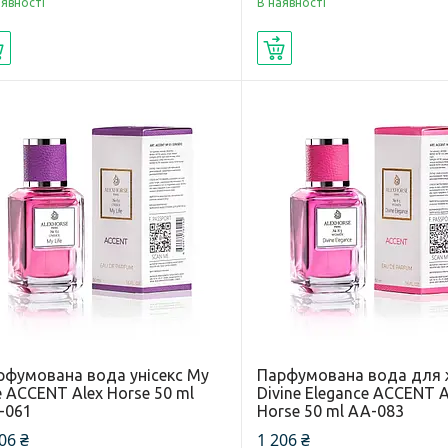
аявності
В наявності
Купити
Купити
рфумована вода унісекс My
Парфумована вода для 
e ACCENT Alex Horse 50 ml
Divine Elegance ACCENT A
-061
Horse 50 ml AA-083
06 ₴
1 206 ₴