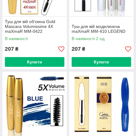
Туш для вій об'ємна Gold
Mascara Volumissime 4X
Туш для вій моделююча
maXmaR MM-0422
maXmaR MM-410 LEGEND
В наявності
В наявності 2 од.
207
207
₴
₴
Купити
Купити