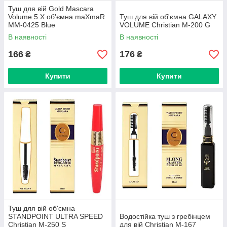
Туш для вій Gold Mascara
Volume 5 X об'ємна maXmaR
Туш для вій об'ємна GALAXY
MM-0425 Blue
VOLUME Christian M-200 G
В наявності
В наявності
166
176
₴
₴
Купити
Купити
Туш для вій об'ємна
STANDPOINT ULTRA SPEED
Водостійка туш з гребінцем
Christian M-250 S
для вій Christian M-167