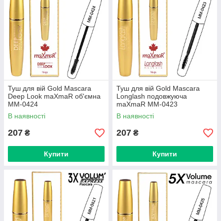
Туш для вій Gold Mascara
Туш для вій Gold Mascara
Deep Look maXmaR об'ємна
Longlash подовжуюча
MM-0424
maXmaR MM-0423
В наявності
В наявності
207
207
₴
₴
Купити
Купити