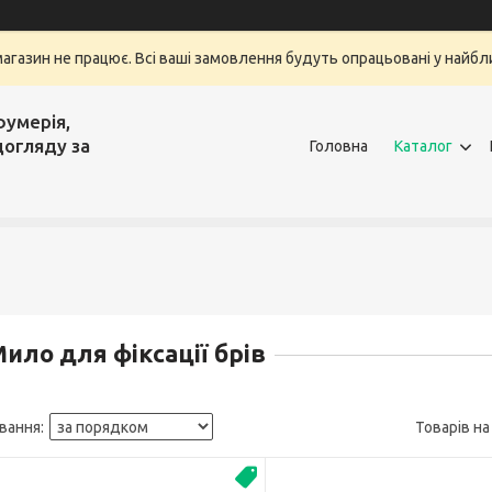
магазин не працює. Всі ваші замовлення будуть опрацьовані у найбли
фумерія,
догляду за
Головна
Каталог
ило для фіксації брів
Новинка