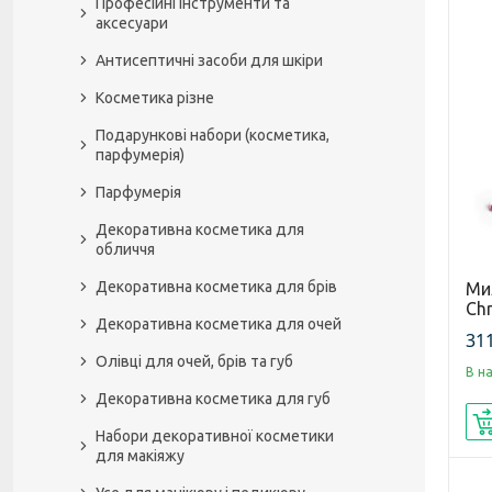
Професійні інструменти та
аксесуари
Антисептичні засоби для шкіри
Косметика різне
Подарункові набори (косметика,
парфумерія)
Парфумерія
Декоративна косметика для
обличчя
Декоративна косметика для брів
Мил
Chr
Декоративна косметика для очей
311
Олівці для очей, брів та губ
В н
Декоративна косметика для губ
Набори декоративної косметики
для макіяжу