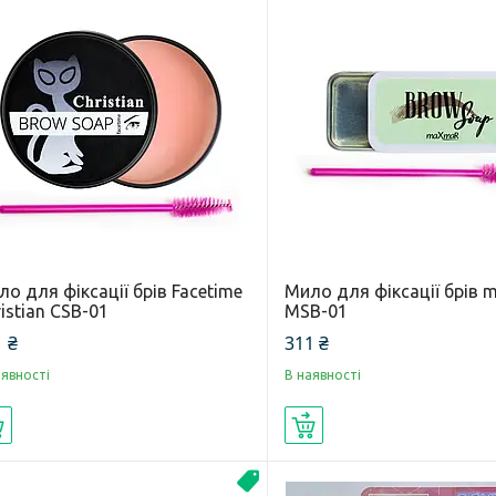
о для фіксації брів Facetime
Мило для фіксації брів
istian CSB-01
MSB-01
 ₴
311 ₴
аявності
В наявності
Купити
Купити
Новинка