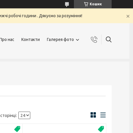
Кошик
жчі робочі години . Дякуємо за розуміння!
Про нас
Контакти
Галерея фото
Новинка
Новинка