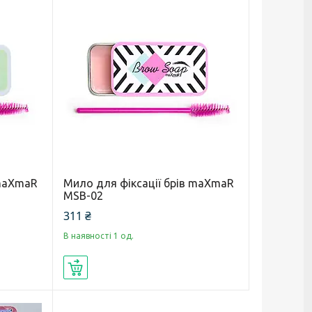
 maXmaR
Мило для фіксації брів maXmaR
MSB-02
311 ₴
В наявності 1 од.
Купити