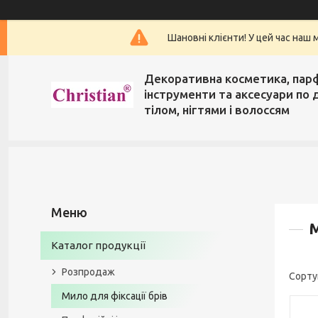
Шановні клієнти! У цей час наш 
Декоративна косметика, пар
інструменти та аксесуари по 
тілом, нігтями і волоссям
М
Каталог продукції
Розпродаж
Мило для фіксації брів