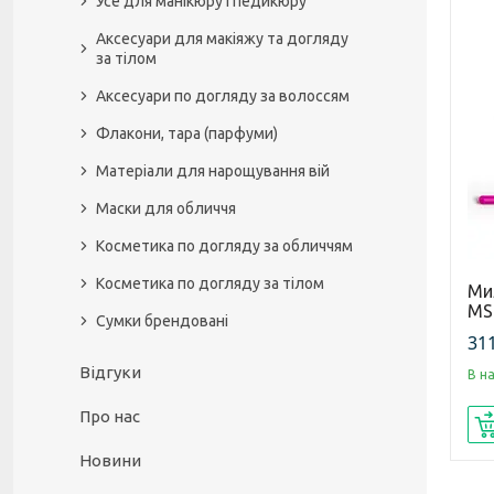
Усе для манікюру і педикюру
Аксесуари для макіяжу та догляду
за тілом
Аксесуари по догляду за волоссям
Флакони, тара (парфуми)
Матеріали для нарощування вій
Маски для обличчя
Косметика по догляду за обличчям
Косметика по догляду за тілом
Ми
MS
Сумки брендовані
311
Відгуки
В н
Про нас
Новини