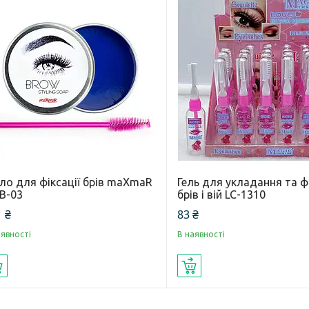
ло для фіксації брів maXmaR
Гель для укладання та фі
B-03
брів і вій LC-1310
 ₴
83 ₴
аявності
В наявності
Купити
Купити