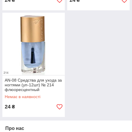
24
24
₴
₴
AN-08 Средства для ухода за
ногтями (уп-12шт) № 214
флюоресцентный
закрепитель (голубой)
Немає в наявності
24
₴
Про нас