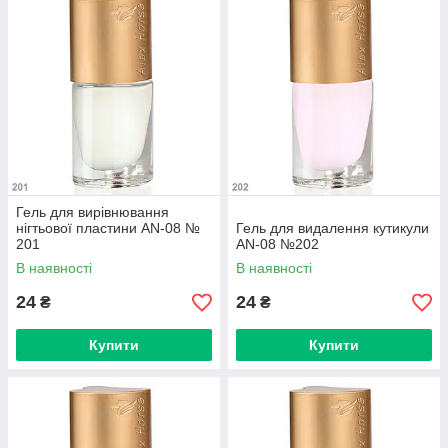
косметичний скраб. Така добірка лікарських та захисних
засобів для нігтів і кутикули буде цікава і майстрам манікюру і
кожній дівчині, яка піклується про красу і здоров'я своїх рук.
Гель для вирівнювання
нігтьової пластини AN-08 №
Гель для видалення кутикули
201
AN-08 №202
В наявності
В наявності
24
24
₴
₴
Купити
Купити