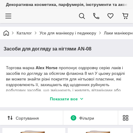
Декоративна косметика, парфумерія, інструменти та аксесуа
Каталог
Усе для манікюру і педикюру
Лаки манікюрні
Засоби для догляду за нігтями AN-08
Торгова марка
Alex Horse
пропонує оздоровчу серію лаків і
засобів по догляду за обсягом флакона 8 мл У цьому розділі
ви можете знайти різні покриття для нігтьової пластини, які
оздоровлюють її, захищають від щоденних руйнують
побутових засобів, що зміцнюють і живлять вітамінами або
фіто-комплексами. Є покриття з компонентами з протеїнів
Показати все
шовку, які додають міцності і еластичності нігтям, і з
женьшенем, який славиться своїми поживними
властивостями, позитивно впливають на молодість шкіри і
Сортування
0
Фільтри
весь організм.
Також зверніть увагу, що тут можна придбати
професійні
засоби для пом'якшення кутикули
, в тому числі