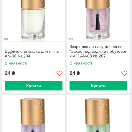
Закріплювач лаку для нігтів
Відбілююча маска для нігтів
"Захист від води та побутової
AN-08 № 204
хімії" AN-08 № 207
В наявності
В наявності
24
24
₴
₴
Купити
Купити