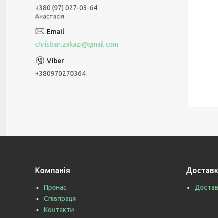
+380 (97) 027-03-64
Анастасія
christian.zakazi@gmail.com
+380970270364
Компанія
Доставк
Пронас
Достав
Співпраця
Контакти