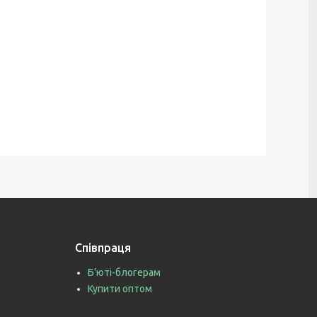
Співпраця
Б'юті-блогерам
Купити оптом