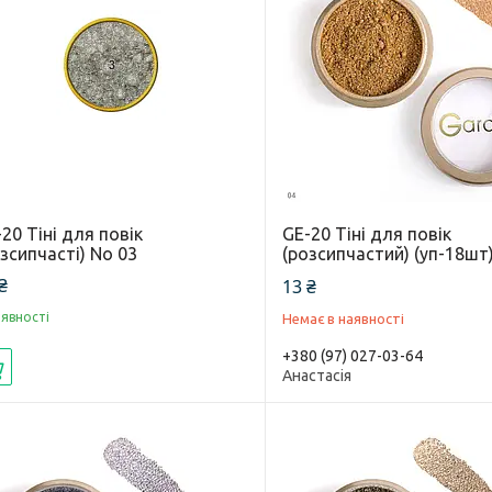
20 Тіні для повік
GE-20 Тіні для повік
зсипчасті) No 03
(розсипчастий) (уп-18шт
₴
13 ₴
аявності
Немає в наявності
+380 (97) 027-03-64
Купити
Анастасія