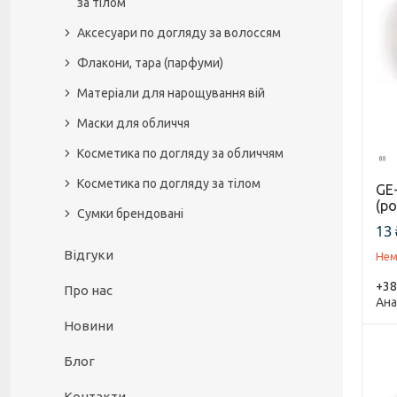
за тілом
Аксесуари по догляду за волоссям
Флакони, тара (парфуми)
Матеріали для нарощування вій
Маски для обличчя
Косметика по догляду за обличчям
Косметика по догляду за тілом
GE-
(р
Сумки брендовані
13 
Відгуки
Нем
+38
Про нас
Ана
Новини
Блог
Контакти