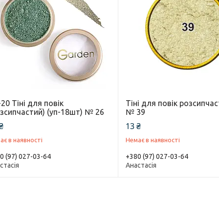
20 Тіні для повік
Тіні для повік розсипчас
озсипчастий) (уп-18шт) № 26
№ 39
₴
13 ₴
ає в наявності
Немає в наявності
0 (97) 027-03-64
+380 (97) 027-03-64
стасія
Анастасія