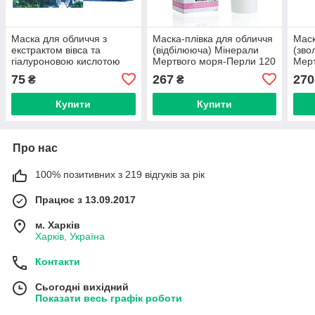
Маска для обличчя з
Маска-плівка для обличчя
Маск
екстрактом вівса та
(відбілююча) Мінерали
(зво
гіалуроновою кислотою
Мертвого моря-Перли 120
Мерт
(зволоження, живлення)
ml CMD-087
Гіал
75
267
270
₴
₴
CMD-203
ml 
Купити
Купити
Про нас
100% позитивних з 219 відгуків за рік
Працює з 13.09.2017
м. Харків
Харків, Україна
Контакти
Сьогодні вихідний
Показати весь графік роботи