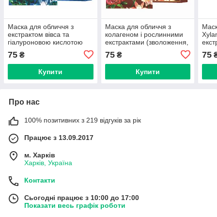
Маска для обличчя з
Маска для обличчя з
Маск
екстрактом вівса та
колагеном і рослинними
Xyla
гіалуроновою кислотою
екстрактами (зволоження,
екст
(зволоження, живлення)
пружність) CMD-204
розг
75
75
75
₴
₴
CMD-203
CMD
Купити
Купити
Про нас
100% позитивних з 219 відгуків за рік
Працює з 13.09.2017
м. Харків
Харків, Україна
Контакти
Сьогодні працює з 10:00 до 17:00
Показати весь графік роботи