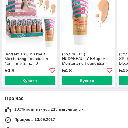
(Код No 185) BB крем
(Код № 185)
(Код
Moisturizing Foundation
HUDABEAUTY BB крем
SPF5
45ml (mix.24 шт. 3
Moisturizing Foundation
Bloc
кольори)
45ml №3
50
54
54
₴
₴
Купити
Купити
Про нас
100% позитивних з 219 відгуків за рік
Працює з 13.09.2017