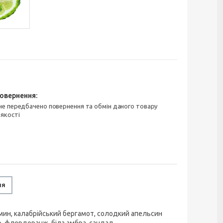
 якості
ня
асмин, калабрійський бергамот, солодкий апельсин
р, флердоранж, біла амбра, сандал