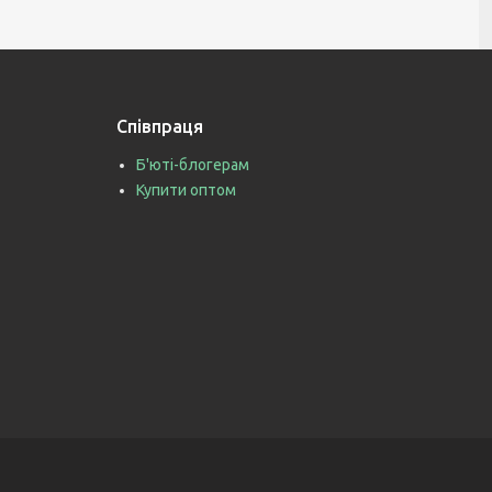
Співпраця
Б'юті-блогерам
Купити оптом