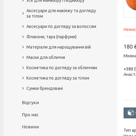
Усе для манікюру і педикюру
Аксесуари для макіяжу та догляду
за тілом
Аксесуари по догляду за волоссям
Немає
Флакони, тара (парфуми)
180 
Матеріали для нарощування вій
Мінім
Маски для обличчя
Косметика по догляду за обличчям
+380 (
Анаст
Косметика по догляду за тілом
Сумки брендовані
Відгуки
Про нас
Новини
Тип а
Нота 