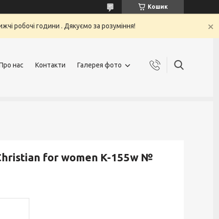
Кошик
жчі робочі години . Дякуємо за розуміння!
Про нас
Контакти
Галерея фото
hristian for women K-155w №