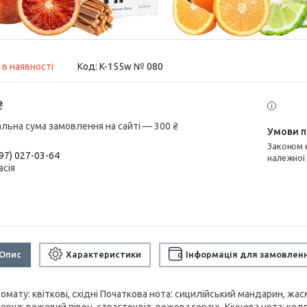
 в наявності
Код:
K-155w № 080
₴
альна сума замовлення на сайті — 300 ₴
Законом не передбачено повернення та обмін даного товару
97) 027-03-64
належної
асія
Опис
Характеристики
Інформація для замовлен
ромату: квіткові, східні Початкова нота: сицилійський мандарин, ж
серця: рожевий півон, страстоцвіт, рожева герань Кінцева нота: кед