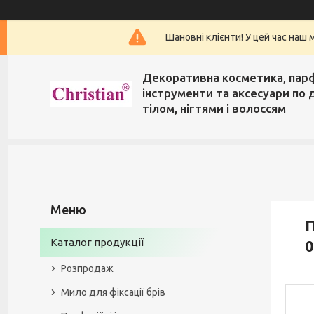
Шановні клієнти! У цей час наш 
Декоративна косметика, пар
інструменти та аксесуари по 
тілом, нігтями і волоссям
П
Каталог продукції
0
Розпродаж
Мило для фіксації брів