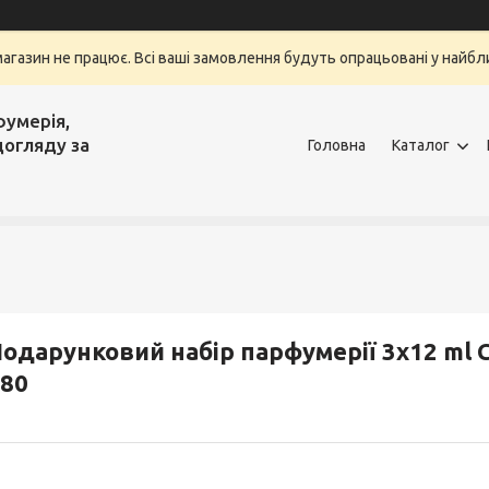
магазин не працює. Всі ваші замовлення будуть опрацьовані у найбли
фумерія,
догляду за
Головна
Каталог
одарунковий набір парфумерії 3x12 ml C
80