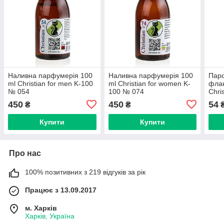
Наливна парфумерія 100
Наливна парфумерія 100
Пар
ml Christian for men K-100
ml Christian for women K-
флак
№ 054
100 № 074
Chri
100
450
450
54
₴
₴
Купити
Купити
Про нас
100% позитивних з 219 відгуків за рік
Працює з 13.09.2017
м. Харків
Харків, Україна