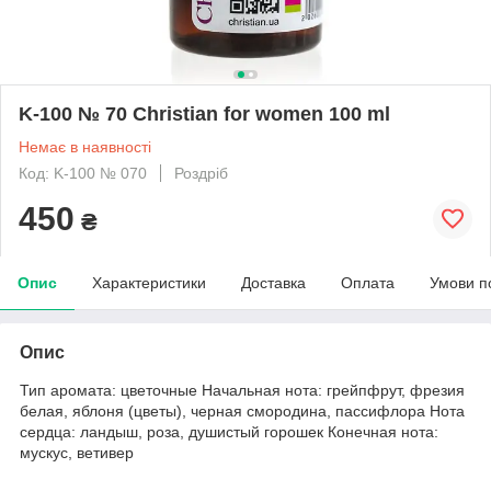
K-100 № 70 Christian for women 100 ml
Немає в наявності
Код: K-100 № 070
Роздріб
450
₴
Опис
Характеристики
Доставка
Оплата
Умови п
Опис
Тип аромата: цветочные Начальная нота: грейпфрут, фрезия
белая, яблоня (цветы), черная смородина, пассифлора Нота
сердца: ландыш, роза, душистый горошек Конечная нота:
мускус, ветивер