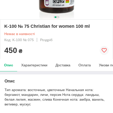
K-100 № 75 Christian for women 100 ml
Немає в наявності
Код: K-100 № 075
Роздріб
450
₴
Опис
Характеристики
Доставка
Оплата
Умови п
Опис
Тип аромата: восточные, цветочные Начальная нота:
бергамот, мандарин, личи, персик Нота сердца: ландыш,
белая лилия, жасмин, слива Конечная нота: амбра, ваниль,
ветивер, мускус