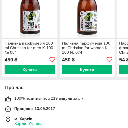
Наливна парфумерія 100
Наливна парфумерія 100
Пар
ml Christian for men K-100
ml Christian for women K-
флак
№ 054
100 № 074
Chri
100
450
450
54
₴
₴
Купити
Купити
Про нас
100% позитивних з 219 відгуків за рік
Працює з 13.09.2017
м. Харків
Харків, Україна