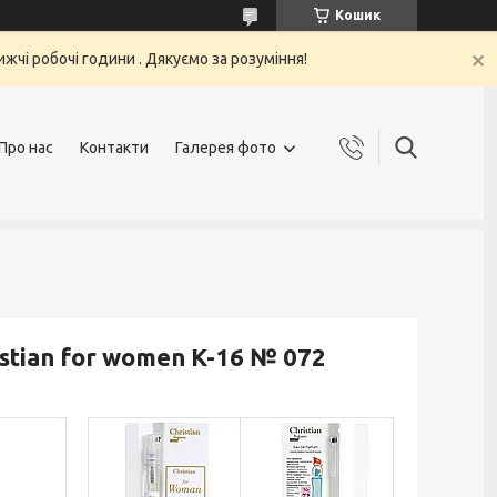
Кошик
жчі робочі години . Дякуємо за розуміння!
Про нас
Контакти
Галерея фото
stian for women K-16 № 072