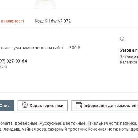
 в наявності
Код:
K-16w № 072
альна сума замовлення на сайті — 300 ₴
Законом не передбачено повернення та обмін даного товару
97) 027-03-64
належної
асія
Опис
Характеристики
Інформація для замовлен
ромата: древесные, мускусные, цветочные Начальная нота: паричка,
а, ландыш, чайная роза, сахарный тростник Конечная нота: ноты др