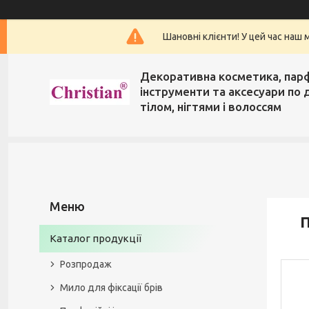
Шановні клієнти! У цей час наш 
Декоративна косметика, пар
інструменти та аксесуари по 
тілом, нігтями і волоссям
П
Каталог продукції
Розпродаж
Мило для фіксації брів