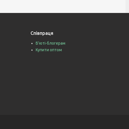
Співпраця
Б'юті-блогерам
Купити оптом