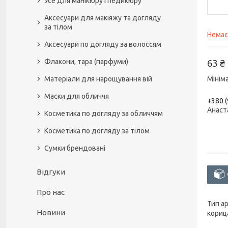
Усе для манікюру і педикюру
Аксесуари для макіяжу та догляду
за тілом
Немає
Аксесуари по догляду за волоссям
63 ₴
Флакони, тара (парфуми)
Матеріали для нарощування вій
Мінім
Маски для обличчя
+380 (
Анаст
Косметика по догляду за обличчям
Косметика по догляду за тілом
Сумки брендовані
Відгуки
Про нас
Тип а
Новини
кориц