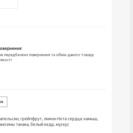
 якості
ня
 апельсин, грейпфрут, лимон Нота сердца: камыш,
евесины танака, белый кедр, мускус