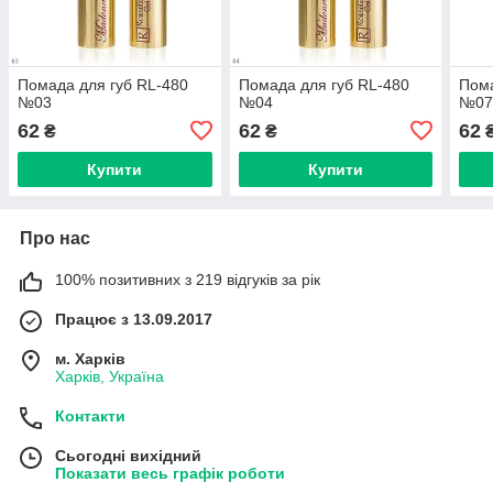
Помада для губ RL-480
Помада для губ RL-480
Пома
№03
№04
№0
62
62
62
₴
₴
Купити
Купити
Про нас
100% позитивних з 219 відгуків за рік
Працює з 13.09.2017
м. Харків
Харків, Україна
Контакти
Сьогодні вихідний
Показати весь графік роботи