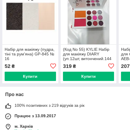
Набір для макіяжу (пудра,
(Код No 55) KYLIE Набір
Набі
тіні та рум'яна) GP-845 №
для макіяжу DIARY
для 
16
(уп.12шт, витончений.144
AEB
шт)
52
319
207
₴
₴
Купити
Купити
Про нас
100% позитивних з 219 відгуків за рік
Працює з 13.09.2017
м. Харків