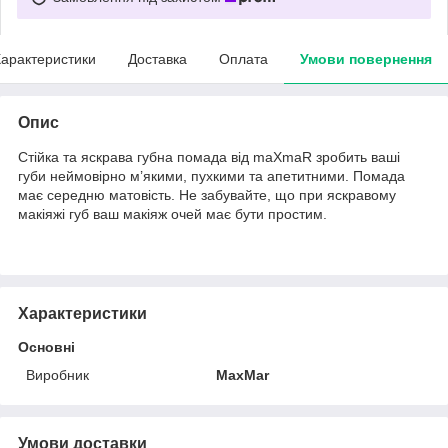
арактеристики
Доставка
Оплата
Умови повернення
Опис
Стійка та яскрава губна помада від maXmaR зробить ваші
губи неймовірно м’якими, пухкими та апетитними. Помада
має середню матовість. Не забувайте, що при яскравому
макіяжі губ ваш макіяж очей має бути простим.
Характеристики
Основні
Виробник
MaxMar
Умови доставки