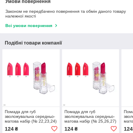
Умови повернення
Законом не передбачено повернення та обмін даного товару
належної якості
Всі умови повернення
Подібні товари компанії
Помада для губ
Помада для губ
Пома
зволожувальна середньо-
зволожувальна середньо-
звол
матова набір (№ 22,23,24)
матова набір (№ 25,26,27)
мато
ML-460 A8
ML-460 A9
ML-
124
124
124
₴
₴