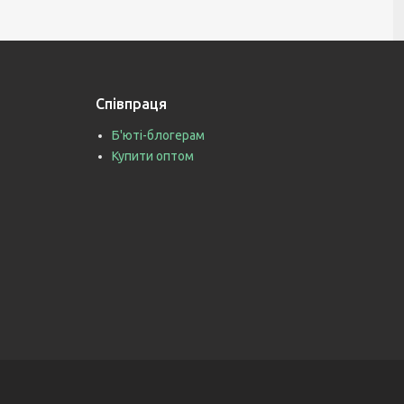
Співпраця
Б'юті-блогерам
Купити оптом