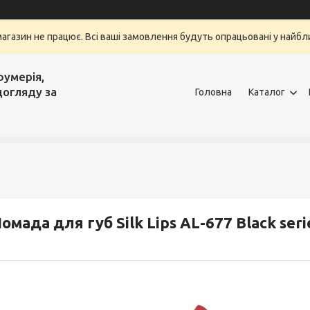
магазин не працює. Всі ваші замовлення будуть опрацьовані у найбли
фумерія,
догляду за
Головна
Каталог
омада для губ Silk Lips AL-677 Black seri