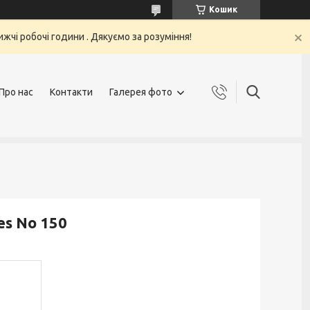
Кошик
жчі робочі години . Дякуємо за розуміння!
Про нас
Контакти
Галерея фото
es No 150