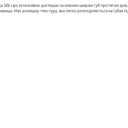
а Silk Lips інтенсивно доглядає за ніжною шкірою губ протягом дня
овища. Має розкішну текстуру, яка легко розподіляється на губах пі