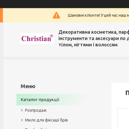
Шановні клієнти! У цей час наш 
Декоративна косметика, пар
інструменти та аксесуари по 
тілом, нігтями і волоссям
П
Каталог продукції
Розпродаж
Мило для фіксації брів