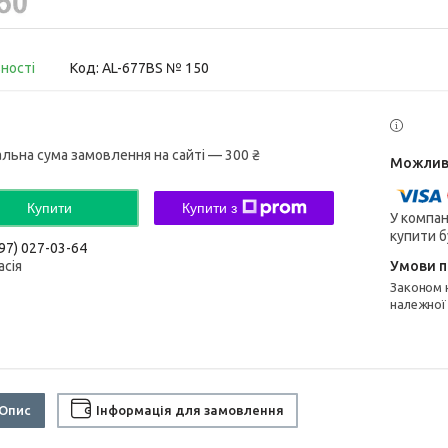
вності
Код:
AL-677BS № 150
альна сума замовлення на сайті — 300 ₴
Купити
Купити з
У компан
купити б
97) 027-03-64
асія
Законом не передбачено повернення та обмін даного товару
належної
Опис
Інформація для замовлення