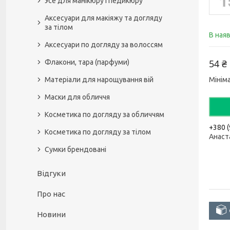
Усе для манікюру і педикюру
Аксесуари для макіяжу та догляду
за тілом
В ная
Аксесуари по догляду за волоссям
54 ₴
Флакони, тара (парфуми)
Матеріали для нарощування вій
Мінім
Маски для обличчя
Косметика по догляду за обличчям
+380 (
Косметика по догляду за тілом
Анаст
Сумки брендовані
Відгуки
Про нас
Новини