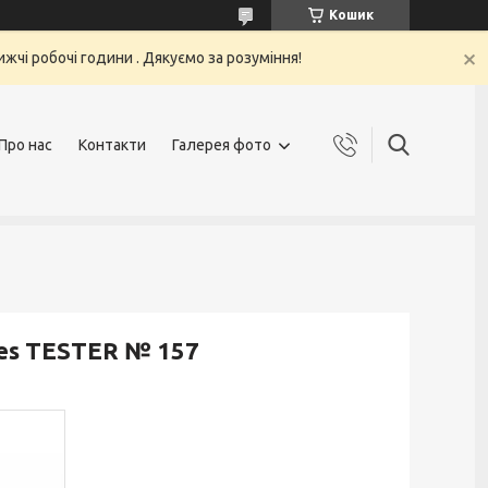
Кошик
жчі робочі години . Дякуємо за розуміння!
Про нас
Контакти
Галерея фото
ries TESTER № 157