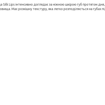
а Silk Lips інтенсивно доглядає за ніжною шкірою губ протягом дня
овища. Має розкішну текстуру, яка легко розподіляється на губах пі