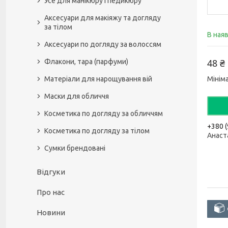
Усе для манікюру і педикюру
Аксесуари для макіяжу та догляду
за тілом
В наяв
Аксесуари по догляду за волоссям
48 ₴
Флакони, тара (парфуми)
Матеріали для нарощування вій
Мінім
Маски для обличчя
Косметика по догляду за обличчям
+380 (
Косметика по догляду за тілом
Анаст
Сумки брендовані
Відгуки
Про нас
Новини