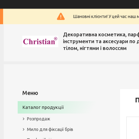
Шановні клієнти! У цей час наш 
Декоративна косметика, пар
інструменти та аксесуари по 
тілом, нігтями і волоссям
П
Каталог продукції
Розпродаж
Мило для фіксації брів