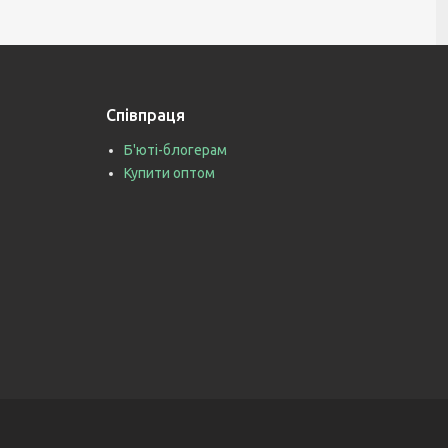
Співпраця
Б'юті-блогерам
Купити оптом