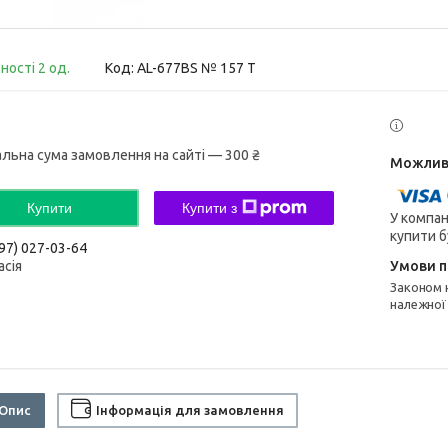
ності 2 од.
Код:
AL-677BS № 157 T
альна сума замовлення на сайті — 300 ₴
Купити
Купити з
У компан
купити б
97) 027-03-64
асія
Законом не передбачено повернення та обмін даного товару
належної
Опис
Інформація для замовлення