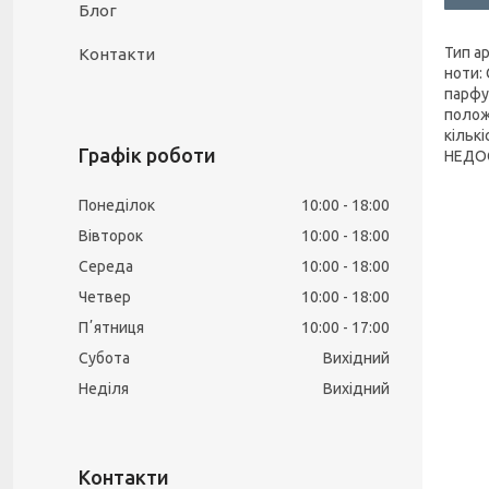
Блог
Тип а
Контакти
ноти:
парфу
полож
кільк
Графік роботи
НЕДОС
Понеділок
10:00
18:00
Вівторок
10:00
18:00
Середа
10:00
18:00
Четвер
10:00
18:00
Пʼятниця
10:00
17:00
Субота
Вихідний
Неділя
Вихідний