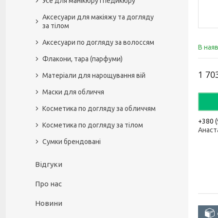
Усе для манікюру і педикюру
Аксесуари для макіяжу та догляду
за тілом
Аксесуари по догляду за волоссям
В ная
Флакони, тара (парфуми)
1 70
Матеріали для нарощування вій
Маски для обличчя
Косметика по догляду за обличчям
+380 (
Косметика по догляду за тілом
Анаст
Сумки брендовані
Відгуки
Про нас
Новини