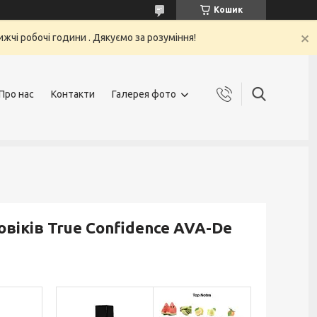
Кошик
жчі робочі години . Дякуємо за розуміння!
Про нас
Контакти
Галерея фото
віків True Confidence AVA-De