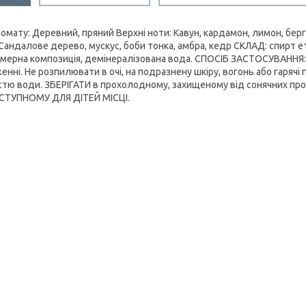
ромату: Деревний, пряний Верхні ноти: Кавун, кардамон, лимон, бер
 Сандалове дерево, мускус, боби тонка, амбра, кедр СКЛАД: спирт
мерна композиція, демінералізована вода. СПОСІБ ЗАСТОСУВАННЯ: 
енні. Не розпилювати в очі, на подразнену шкіру, вогонь або гаряч
істю води. ЗБЕРІГАТИ в прохолодному, захищеному від сонячних пр
ТУПНОМУ ДЛЯ ДІТЕЙ МІСЦІ.