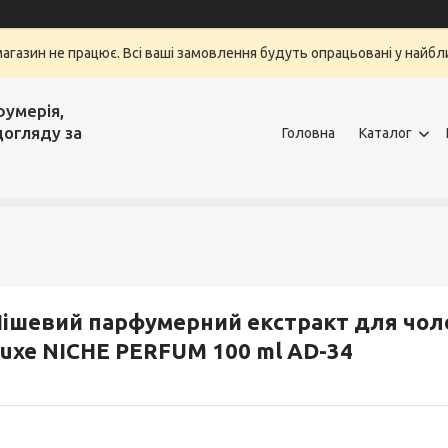
магазин не працює. Всі ваші замовлення будуть опрацьовані у найбли
фумерія,
догляду за
Головна
Каталог
ішевий парфумерний екстракт для чоло
uxe NICHE PERFUM 100 ml AD-34