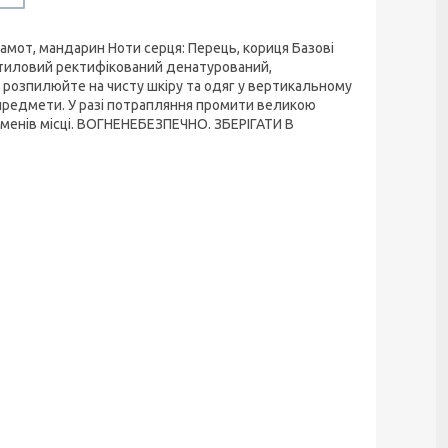
гамот, мандарин Ноти серця: Перець, кориця Базові
 етиловий ректифікований денатурований,
розпилюйте на чисту шкіру та одяг у вертикальному
і предмети. У разі потрапляння промити великою
оменів місці. ВОГНЕНЕБЕЗПЕЧНО. ЗБЕРІГАТИ В