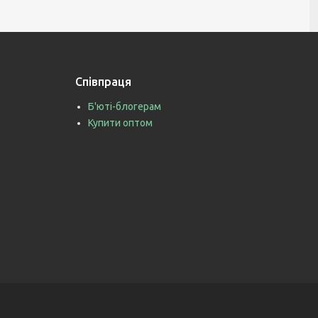
Співпраця
Б'юті-блогерам
Купити оптом