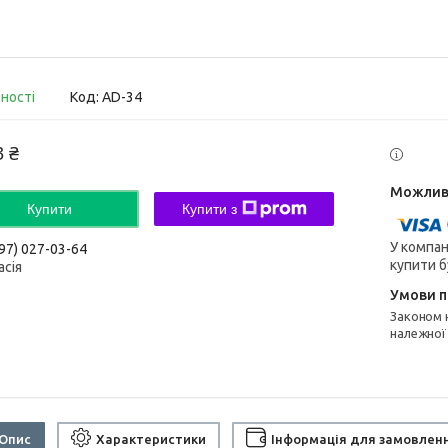
вності
Код:
AD-34
3 ₴
Купити
Купити з
У компан
97) 027-03-64
купити б
асія
Законом не передбачено повернення та обмін даного товару
належної
Опис
Характеристики
Інформація для замовлен