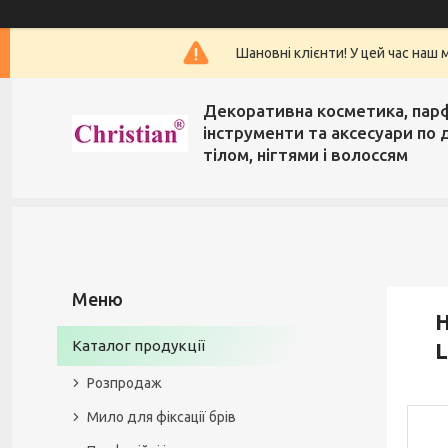
Шановні клієнти! У цей час наш 
Декоративна косметика, пар
інструменти та аксесуари по 
тілом, нігтями і волоссям
Н
Каталог продукції
L
Розпродаж
Мило для фіксації брів