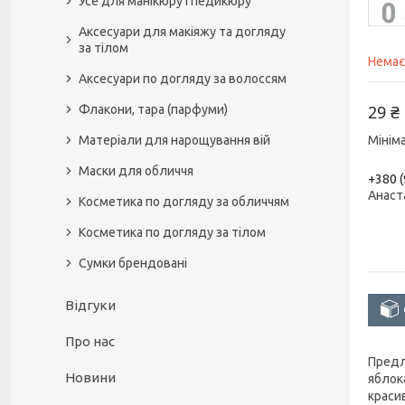
Усе для манікюру і педикюру
Аксесуари для макіяжу та догляду
за тілом
Немає
Аксесуари по догляду за волоссям
29 ₴
Флакони, тара (парфуми)
Матеріали для нарощування вій
Мінім
Маски для обличчя
+380 (
Анаст
Косметика по догляду за обличчям
Косметика по догляду за тілом
Сумки брендовані
Відгуки
Про нас
Предл
Новини
яблок
краси