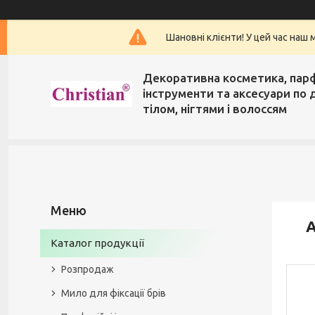
Шановні клієнти! У цей час наш 
Декоративна косметика, пар
інструменти та аксесуари по 
тілом, нігтями і волоссям
A
Каталог продукції
Розпродаж
Мило для фіксації брів