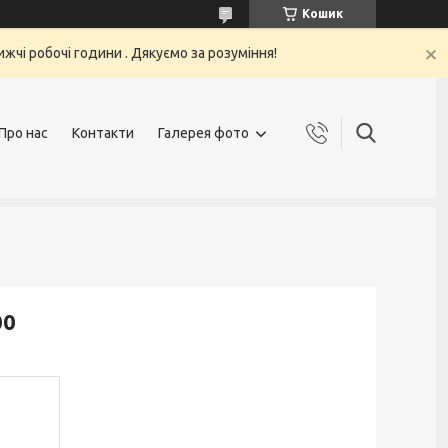
Кошик
жчі робочі години . Дякуємо за розуміння!
Про нас
Контакти
Галерея фото
00