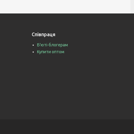
Співпраця
Б'юті-блогерам
Купити оптом