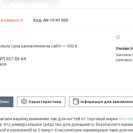
 в наявності
Код:
AN-10 № 000
альна сума замовлення на сайті — 300 ₴
Законом не передбачено повернення та обмін даного товару
97) 027-03-64
належної
асія
Опис
Характеристики
Інформація для замовлен
агаем вашему вниманию лак для ногтей от торговой марки
Alex Ho
а. Это универсальное средство для домашнего, безопасного мани
вой и ухоженной за 5 минут. Классические маникюрные лаки для ног