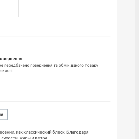
 якості
ня
есении, как классический блеск. Благодаря
сухости, жары и ветра.