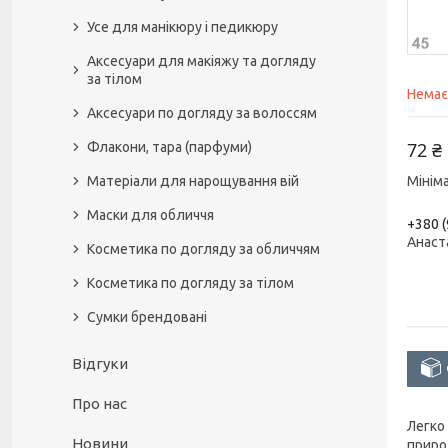
Усе для манікюру і педикюру
Аксесуари для макіяжу та догляду
за тілом
Немає
Аксесуари по догляду за волоссям
72 ₴
Флакони, тара (парфуми)
Матеріали для нарощування вій
Мінім
Маски для обличчя
+380 (
Анаст
Косметика по догляду за обличчям
Косметика по догляду за тілом
Сумки брендовані
Відгуки
Про нас
Легко
Новини
приро