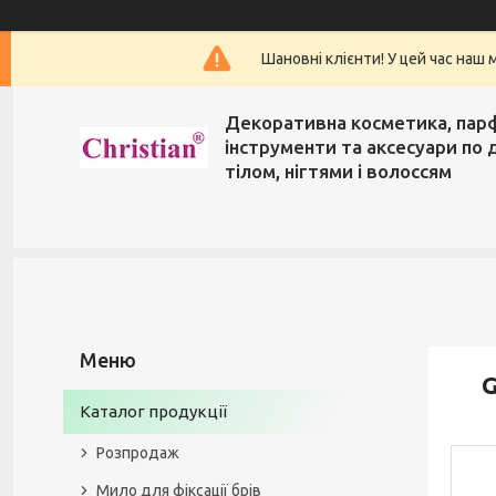
Шановні клієнти! У цей час наш 
Декоративна косметика, пар
інструменти та аксесуари по 
тілом, нігтями і волоссям
G
Каталог продукції
Розпродаж
Мило для фіксації брів