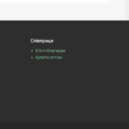
Співпраця
Б'юті-блогерам
Купити оптом