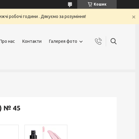
Кошик
жчі робочі години . Дякуємо за розуміння!
Про нас
Контакти
Галерея фото
) № 45