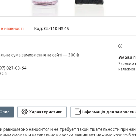
 в наявності
Код:
GL-110 № 45
альна сума замовлення на сайті — 300 ₴
Законом не передбачено повернення та обмін даного товару
97) 027-03-64
належної
асія
Опис
Характеристики
Інформація для замовлен
 и равномерно наносится и не требует такой тщательности при нан
дным смолам и натуральному воску, защищает нежную кожу губ от 