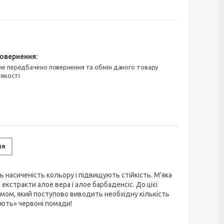
 якості
ня
ь насиченість кольору і підвищують стійкість. М’яка
екстракти алое вера і алое барбаденсіс. До цієї
мом, який поступово виводить необхідну кількість
ують» червоні помади!