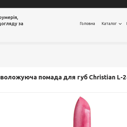
фумерія,
догляду за
Головна
Каталог
воложуюча помада для губ Christian L-