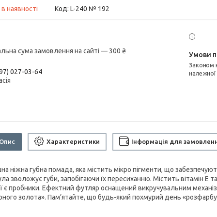
 в наявності
Код:
L-240 № 192
альна сума замовлення на сайті — 300 ₴
Законом не передбачено повернення та обмін даного товару
97) 027-03-64
належної
асія
Опис
Характеристики
Інформація для замовлен
на ніжна губна помада, яка містить мікро пігменти, що забезпечуют
а зволожує губи, запобігаючи їх пересиханню. Містить вітамін Е та 
ії є пробники. Ефектний футляр оснащений викручувальним механіз
оного золота». Пам’ятайте, що будь-який похмурий день «розфарб