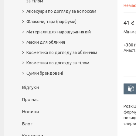
за тілом
Немає
Аксесуари по догляду за волоссям
41 ₴
Флакони, тара (парфуми)
Матеріали для нарощування вій
Мінім
Маски для обличчя
+380 (
Анаст
Косметика по догляду за обличчям
Косметика по догляду за тілом
Сумки брендовані
Відгуки
Про нас
Розкіш
Новини
формул
позиц
«черв
Блог
Контакти