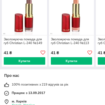
Зволожуюча помада для
Зволожуюча помада для
Зво
губ Christian L-240 №149
губ Christian L-240 №113
губ 
41
41
41
₴
₴
Купити
Купити
Про нас
100% позитивних з 219 відгуків за рік
Працює з 13.09.2017
м. Харків
Харків, Україна