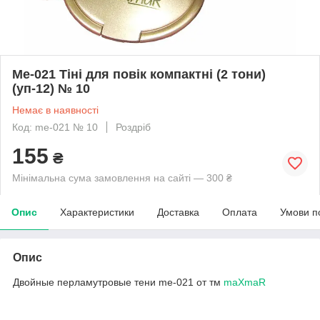
Me-021 Тіні для повік компактні (2 тони)
(уп-12) № 10
Немає в наявності
Код: me-021 № 10
Роздріб
155
₴
Мінімальна сума замовлення на сайті — 300 ₴
Опис
Характеристики
Доставка
Оплата
Умови п
Опис
Двойные перламутровые тени me-021 от тм
maXmaR