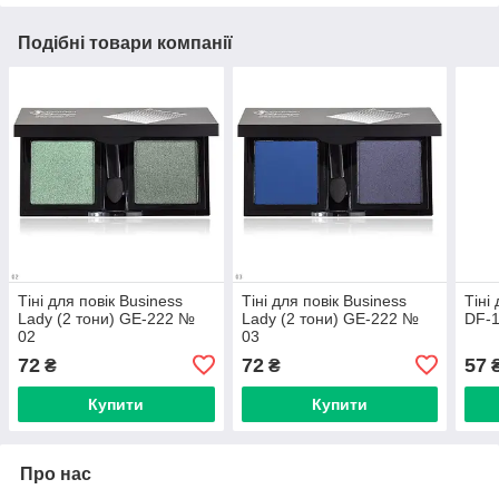
Подібні товари компанії
Тіні для повік Business
Тіні для повік Business
Тіні
Lady (2 тони) GE-222 №
Lady (2 тони) GE-222 №
DF-
02
03
72
72
57
₴
₴
Купити
Купити
Про нас