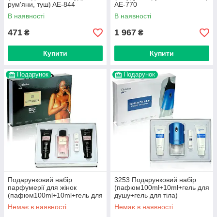
рум'яни, туш) AE-844
AE-770
В наявності
В наявності
471
1 967
₴
₴
Купити
Купити
Подарунок
Подарунок
Подарунковий набір
3253 Подарунковий набір
парфумерії для жінок
(пафюм100ml+10ml+гель для
(пафюм100ml+10ml+гель для
душу+гель для тіла)
душу+гель для тіла) 3265/
Немає в наявності
Немає в наявності
Наб