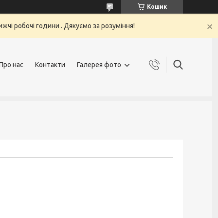
Кошик
жчі робочі години . Дякуємо за розуміння!
Про нас
Контакти
Галерея фото