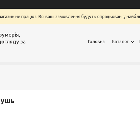
магазин не працює. Всі ваші замовлення будуть опрацьовані у найбли
фумерія,
догляду за
Головна
Каталог
Тушь