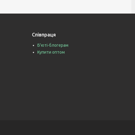
Співпраця
Б'юті-блогерам
Купити оптом