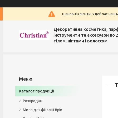
Шановні клієнти! У цей час наш 
Декоративна косметика, пар
інструменти та аксесуари по 
тілом, нігтями і волоссям
Каталог продукції
Розпродаж
Мило для фіксації брів