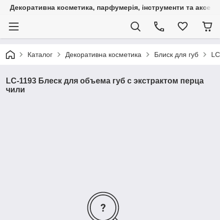
Декоративна косметика, парфумерія, інструменти та аксесуа
Каталог
Декоративна косметика
Блиск для губ
LC
LC-1193 Блеск для объема губ с экстрактом перца
чили