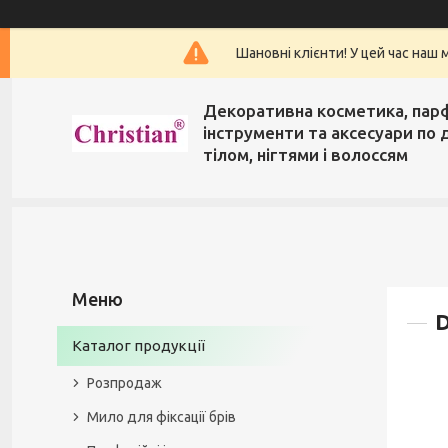
Шановні клієнти! У цей час наш 
Декоративна косметика, пар
інструменти та аксесуари по 
тілом, нігтями і волоссям
D
Каталог продукції
Розпродаж
Мило для фіксації брів