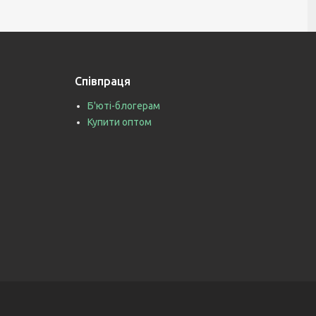
Співпраця
Б'юті-блогерам
Купити оптом