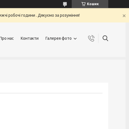
Кошик
жчі робочі години . Дякуємо за розуміння!
Про нас
Контакти
Галерея фото