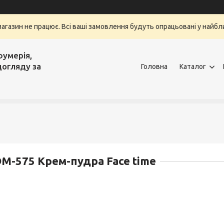
магазин не працює. Всі ваші замовлення будуть опрацьовані у найбли
фумерія,
догляду за
Головна
Каталог
M-575 Крем-пудра Face time