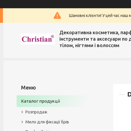
Шановні клієнти! У цей час наш 
Декоративна косметика, пар
інструменти та аксесуари по 
тілом, нігтями і волоссям
D
Каталог продукції
Розпродаж
Мило для фіксації брів