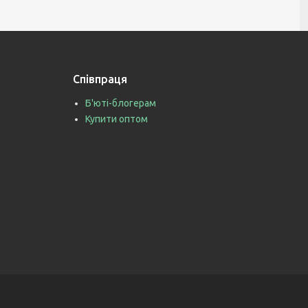
Співпраця
Б'юті-блогерам
Купити оптом