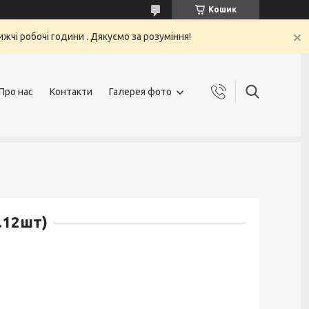
Кошик
жчі робочі години . Дякуємо за розуміння!
Про нас
Контакти
Галерея фото
.12шт)