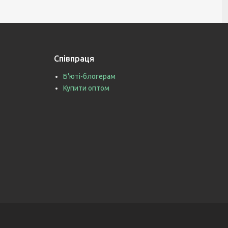
Співпраця
Б'юті-блогерам
Купити оптом