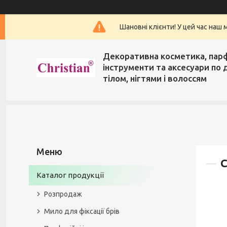
Шановні клієнти! У цей час наш 
Декоративна косметика, пар
інструменти та аксесуари по 
тілом, нігтями і волоссям
C
Каталог продукції
Розпродаж
Мило для фіксації брів