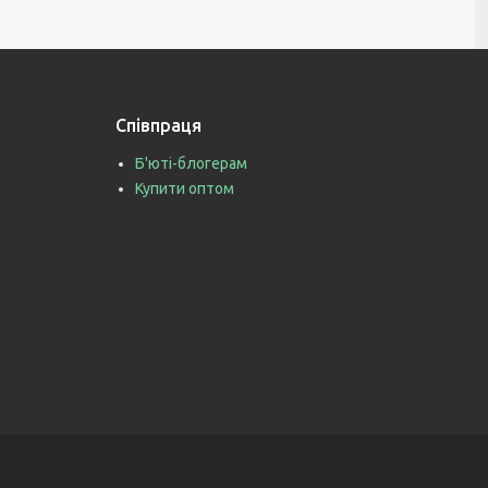
Співпраця
Б'юті-блогерам
Купити оптом