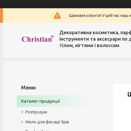
Шановні клієнти! У цей час наш 
Декоративна косметика, пар
інструменти та аксесуари по 
тілом, нігтями і волоссям
Каталог продукції
Розпродаж
Мило для фіксації брів