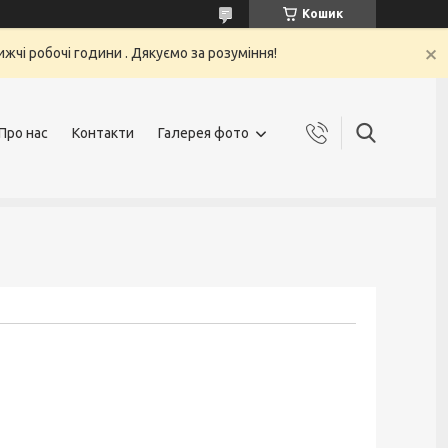
Кошик
жчі робочі години . Дякуємо за розуміння!
Про нас
Контакти
Галерея фото