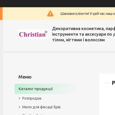
Шановні клієнти! У цей час наш 
Декоративна косметика, пар
інструменти та аксесуари по 
тілом, нігтями і волоссям
P
Каталог продукції
Розпродаж
Мило для фіксації брів