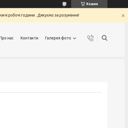
Кошик
жчі робочі години . Дякуємо за розуміння!
Про нас
Контакти
Галерея фото