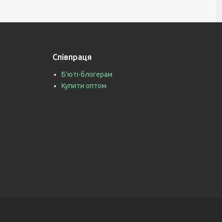
Співпраця
Б'юті-блогерам
Купити оптом