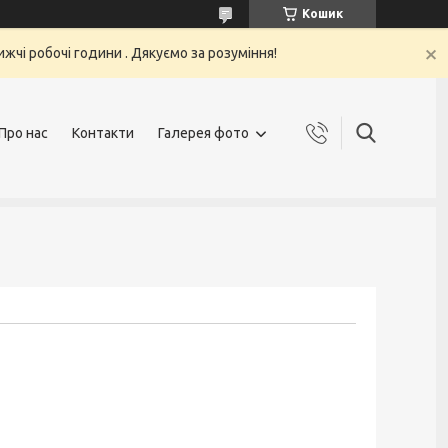
Кошик
жчі робочі години . Дякуємо за розуміння!
Про нас
Контакти
Галерея фото