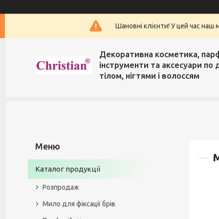
Шановні клієнти! У цей час наш 
Декоративна косметика, пар
інструменти та аксесуари по 
тілом, нігтями і волоссям
M
Каталог продукції
Розпродаж
Мило для фіксації брів