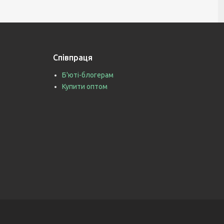
Співпраця
Б'юті-блогерам
Купити оптом