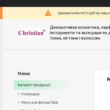
Шановні клієнти! У цей час наш 
Декоративна косметика, пар
інструменти та аксесуари по 
тілом, нігтями і волоссям
Каталог продукції
Розпродаж
Мило для фіксації брів