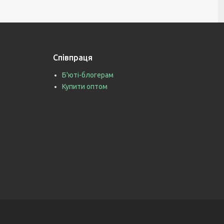
Співпраця
Б'юті-блогерам
Купити оптом