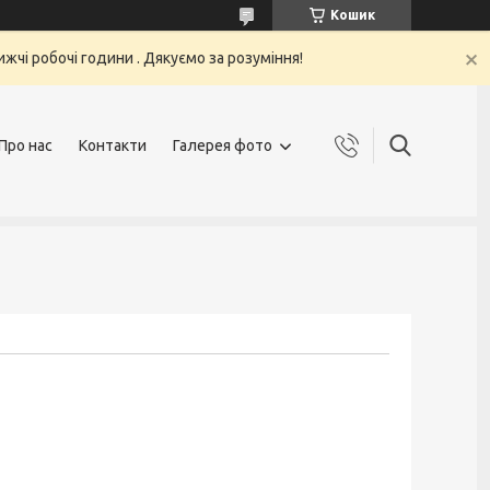
Кошик
жчі робочі години . Дякуємо за розуміння!
Про нас
Контакти
Галерея фото