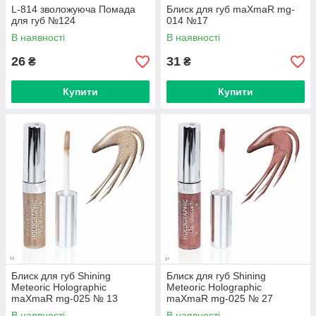
L-814 зволожуюча Помада
Блиск для губ maXmaR mg-
для губ №124
014 №17
В наявності
В наявності
26
31
₴
₴
Купити
Купити
Блиск для губ Shining
Блиск для губ Shining
Meteoric Holographic
Meteoric Holographic
maXmaR mg-025 № 13
maXmaR mg-025 № 27
В наявності
В наявності