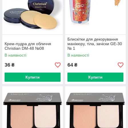
Блискітки для декорування
Крем-пудра для обличчя
манікюру, тіла, зачіски GE-30
Christian DM-48 №08
№ 1
В наявності
В наявності
36
64
₴
₴
Купити
Купити