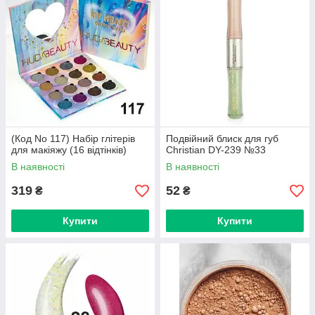
(Код No 117) Набір глітерів
Подвійний блиск для губ
для макіяжу (16 відтінків)
Christian DY-239 №33
В наявності
В наявності
319
52
₴
₴
Купити
Купити