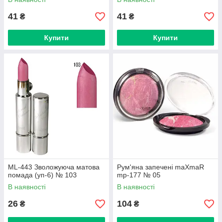
41
41
₴
₴
Купити
Купити
ML-443 Зволожуюча матова
Рум'яна запечені maXmaR
помада (уп-6) № 103
mp-177 № 05
В наявності
В наявності
26
104
₴
₴