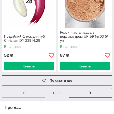
Розсипчаста пудра з
Подвійний блиск для губ
перламутром UF-59 № 03 б/
Christian DY-239 №28
уп
В наявності
В наявності
52
87
₴
₴
Купити
Купити
Показати ще
1
/ 26
Про нас