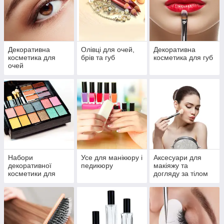
Декоративна
Олівці для очей,
Декоративна
косметика для
брів та губ
косметика для губ
очей
Набори
Усе для манікюру і
Аксесуари для
декоративної
педикюру
макіяжу та
косметики для
догляду за тілом
макіяжу