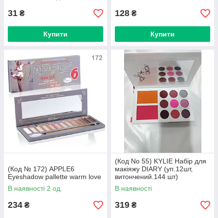
31
128
₴
₴
Купити
Купити
(Код No 55) KYLIE Набір для
(Код № 172) APPLE6
макіяжу DIARY (уп.12шт,
Eyeshadow pallette warm love
витончений.144 шт)
В наявності 2 од.
В наявності
234
319
₴
₴