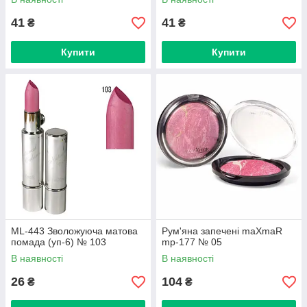
41
41
₴
₴
Купити
Купити
ML-443 Зволожуюча матова
Рум'яна запечені maXmaR
помада (уп-6) № 103
mp-177 № 05
В наявності
В наявності
26
104
₴
₴