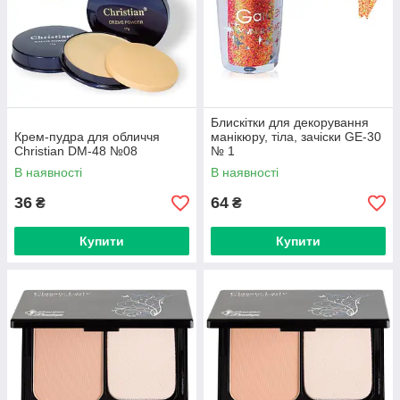
Блискітки для декорування
Крем-пудра для обличчя
манікюру, тіла, зачіски GE-30
Christian DM-48 №08
№ 1
В наявності
В наявності
36
64
₴
₴
Купити
Купити