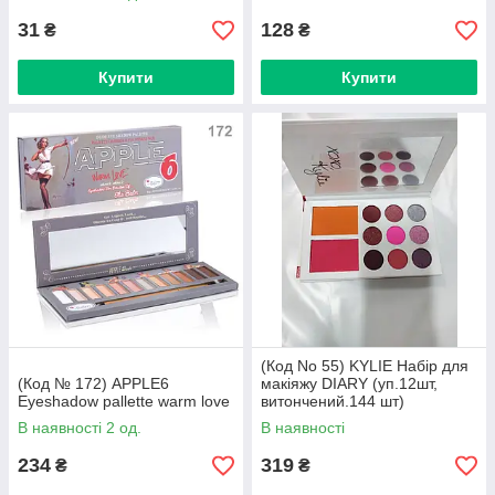
31
128
₴
₴
Купити
Купити
(Код No 55) KYLIE Набір для
(Код № 172) APPLE6
макіяжу DIARY (уп.12шт,
Eyeshadow pallette warm love
витончений.144 шт)
В наявності 2 од.
В наявності
234
319
₴
₴