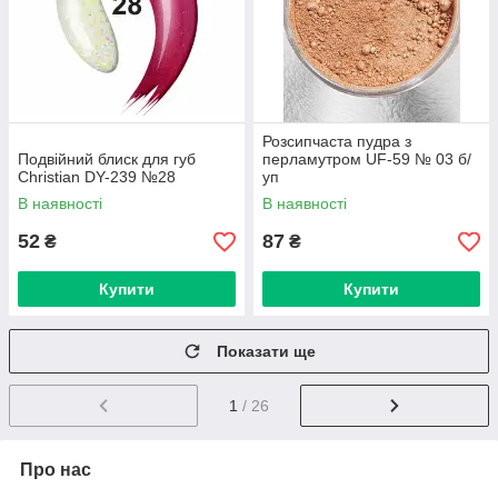
Розсипчаста пудра з
Подвійний блиск для губ
перламутром UF-59 № 03 б/
Christian DY-239 №28
уп
В наявності
В наявності
52
87
₴
₴
Купити
Купити
Показати ще
1
/ 26
Про нас