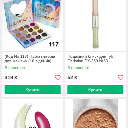
(Код No 117) Набір глітерів
Подвійний блиск для губ
для макіяжу (16 відтінків)
Christian DY-239 №33
В наявності
В наявності
319
52
₴
₴
Купити
Купити