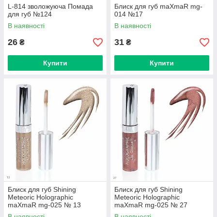
L-814 зволожуюча Помада
Блиск для губ maXmaR mg-
для губ №124
014 №17
В наявності
В наявності
26
31
₴
₴
Купити
Купити
Блиск для губ Shining
Блиск для губ Shining
Meteoric Holographic
Meteoric Holographic
maXmaR mg-025 № 13
maXmaR mg-025 № 27
В наявності
В наявності