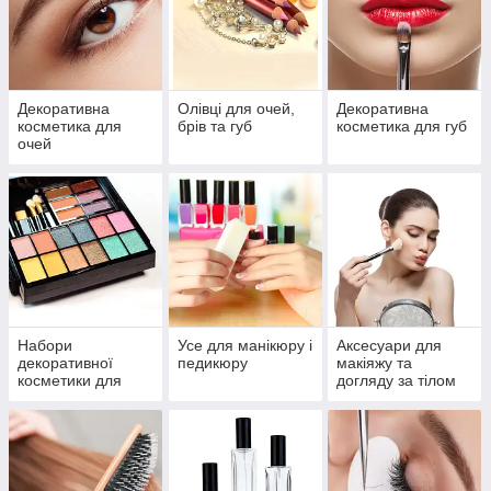
Декоративна
Олівці для очей,
Декоративна
косметика для
брів та губ
косметика для губ
очей
Набори
Усе для манікюру і
Аксесуари для
декоративної
педикюру
макіяжу та
косметики для
догляду за тілом
макіяжу