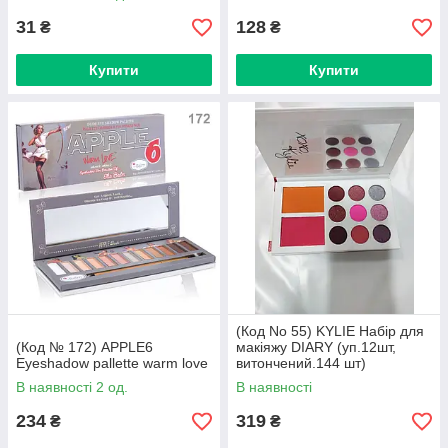
31
128
₴
₴
Купити
Купити
(Код No 55) KYLIE Набір для
(Код № 172) APPLE6
макіяжу DIARY (уп.12шт,
Eyeshadow pallette warm love
витончений.144 шт)
В наявності 2 од.
В наявності
234
319
₴
₴