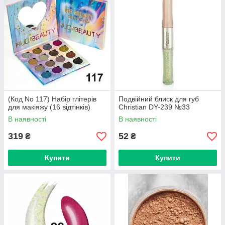
(Код No 117) Набір глітерів
Подвійний блиск для губ
для макіяжу (16 відтінків)
Christian DY-239 №33
В наявності
В наявності
319
52
₴
₴
Купити
Купити