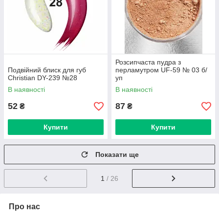
Розсипчаста пудра з
Подвійний блиск для губ
перламутром UF-59 № 03 б/
Christian DY-239 №28
уп
В наявності
В наявності
52
87
₴
₴
Купити
Купити
Показати ще
1
/ 26
Про нас