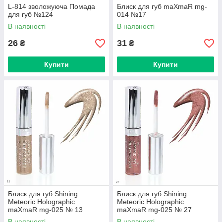
L-814 зволожуюча Помада
Блиск для губ maXmaR mg-
для губ №124
014 №17
В наявності
В наявності
26
31
₴
₴
Купити
Купити
Блиск для губ Shining
Блиск для губ Shining
Meteoric Holographic
Meteoric Holographic
maXmaR mg-025 № 13
maXmaR mg-025 № 27
В наявності
В наявності