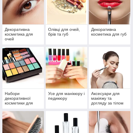
Декоративна
Олівці для очей,
Декоративна
косметика для
брів та губ
косметика для губ
очей
Набори
Усе для манікюру і
Аксесуари для
декоративної
педикюру
макіяжу та
косметики для
догляду за тілом
макіяжу