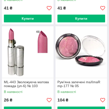
41
41
₴
₴
Купити
Купити
ML-443 Зволожуюча матова
Рум'яна запечені maXmaR
помада (уп-6) № 103
mp-177 № 05
В наявності
В наявності
26
104
₴
₴