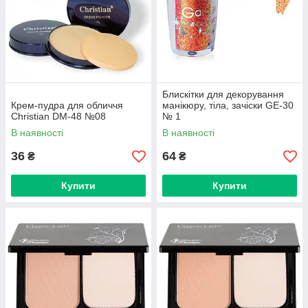
Блискітки для декорування
Крем-пудра для обличчя
манікюру, тіла, зачіски GE-30
Christian DM-48 №08
№ 1
В наявності
В наявності
36
64
₴
₴
Купити
Купити