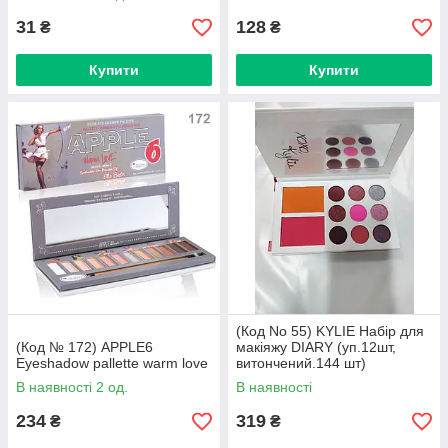
31
128
₴
₴
Купити
Купити
(Код No 55) KYLIE Набір для
(Код № 172) APPLE6
макіяжу DIARY (уп.12шт,
Eyeshadow pallette warm love
витончений.144 шт)
В наявності 2 од.
В наявності
234
319
₴
₴