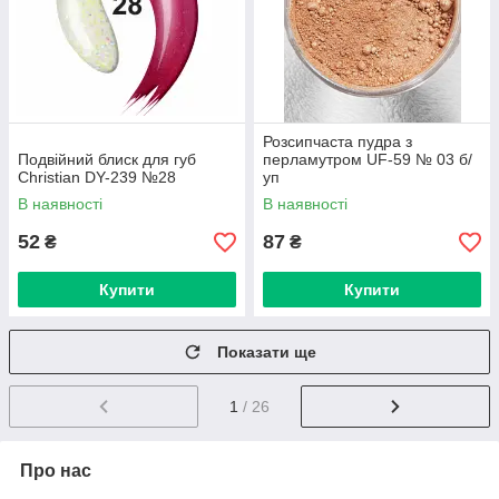
Розсипчаста пудра з
Подвійний блиск для губ
перламутром UF-59 № 03 б/
Christian DY-239 №28
уп
В наявності
В наявності
52
87
₴
₴
Купити
Купити
Показати ще
1
/ 26
Про нас