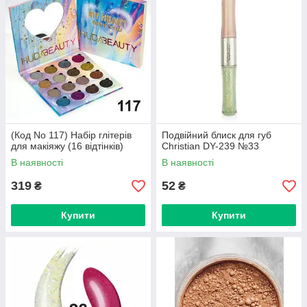
(Код No 117) Набір глітерів
Подвійний блиск для губ
для макіяжу (16 відтінків)
Christian DY-239 №33
В наявності
В наявності
319
52
₴
₴
Купити
Купити