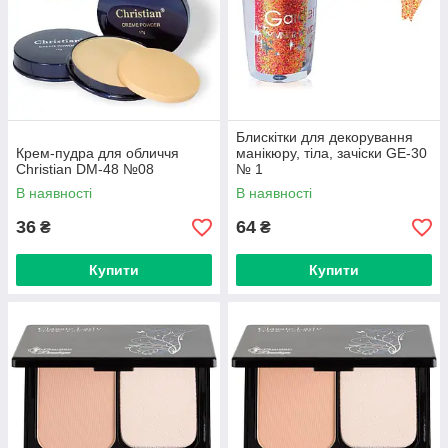
Блискітки для декорування
Крем-пудра для обличчя
манікюру, тіла, зачіски GE-30
Christian DM-48 №08
№ 1
В наявності
В наявності
36
64
₴
₴
Купити
Купити