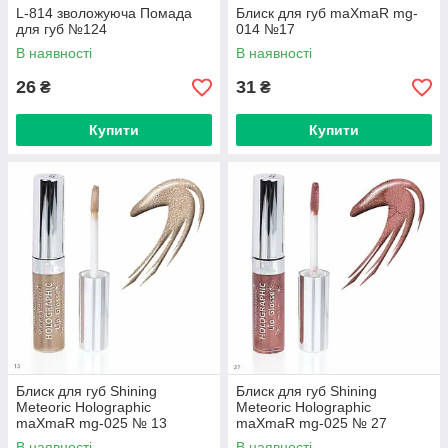
L-814 зволожуюча Помада
Блиск для губ maXmaR mg-
для губ №124
014 №17
В наявності
В наявності
26
31
₴
₴
Купити
Купити
Блиск для губ Shining
Блиск для губ Shining
Meteoric Holographic
Meteoric Holographic
maXmaR mg-025 № 13
maXmaR mg-025 № 27
В наявності
В наявності