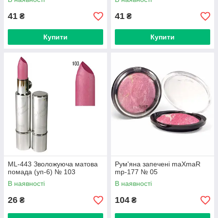
41
41
₴
₴
Купити
Купити
ML-443 Зволожуюча матова
Рум'яна запечені maXmaR
помада (уп-6) № 103
mp-177 № 05
В наявності
В наявності
26
104
₴
₴