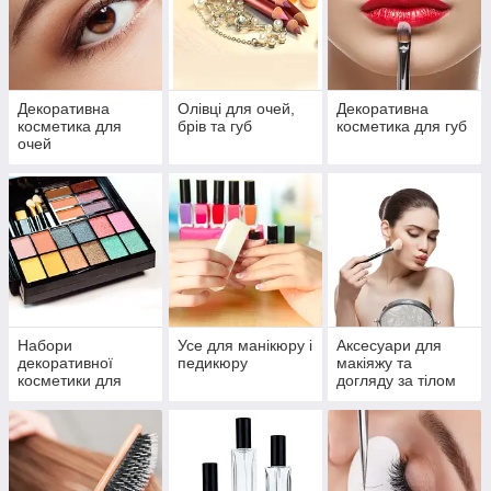
Декоративна
Олівці для очей,
Декоративна
косметика для
брів та губ
косметика для губ
очей
Набори
Усе для манікюру і
Аксесуари для
декоративної
педикюру
макіяжу та
косметики для
догляду за тілом
макіяжу