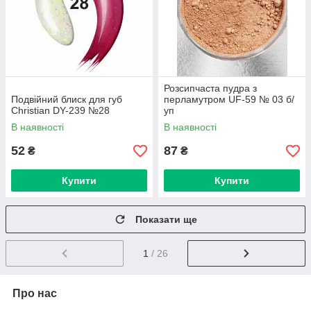
Розсипчаста пудра з
Подвійний блиск для губ
перламутром UF-59 № 03 б/
Christian DY-239 №28
уп
В наявності
В наявності
52
87
₴
₴
Купити
Купити
Показати ще
1
/ 26
Про нас