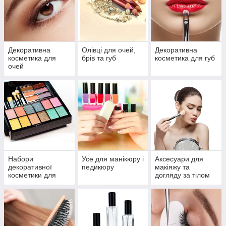
Декоративна
Олівці для очей,
Декоративна
косметика для
брів та губ
косметика для губ
очей
Набори
Усе для манікюру і
Аксесуари для
декоративної
педикюру
макіяжу та
косметики для
догляду за тілом
макіяжу