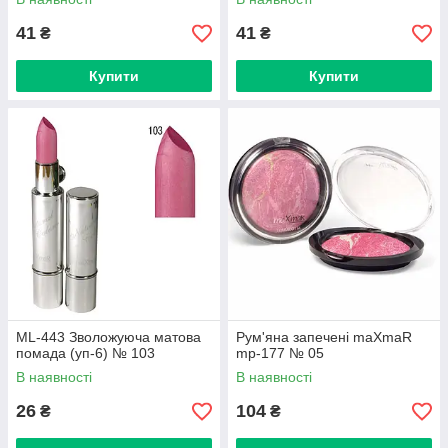
41
41
₴
₴
Купити
Купити
ML-443 Зволожуюча матова
Рум'яна запечені maXmaR
помада (уп-6) № 103
mp-177 № 05
В наявності
В наявності
26
104
₴
₴