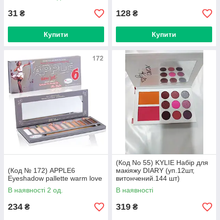
31
128
₴
₴
Купити
Купити
(Код No 55) KYLIE Набір для
(Код № 172) APPLE6
макіяжу DIARY (уп.12шт,
Eyeshadow pallette warm love
витончений.144 шт)
В наявності 2 од.
В наявності
234
319
₴
₴