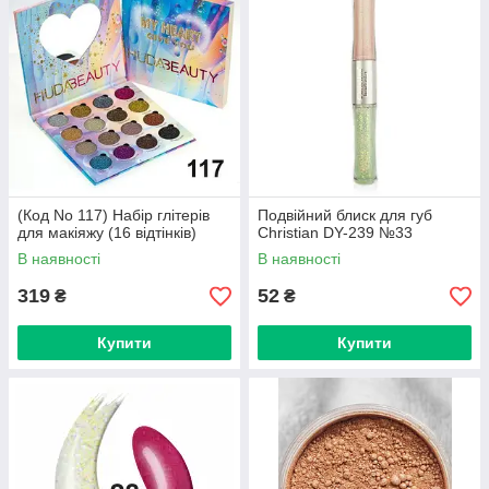
(Код No 117) Набір глітерів
Подвійний блиск для губ
для макіяжу (16 відтінків)
Christian DY-239 №33
В наявності
В наявності
319
52
₴
₴
Купити
Купити