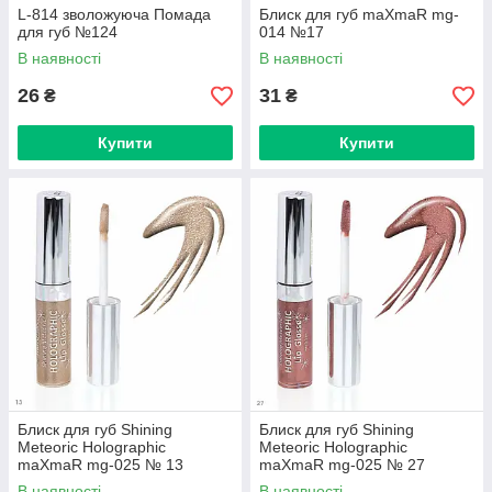
L-814 зволожуюча Помада
Блиск для губ maXmaR mg-
для губ №124
014 №17
В наявності
В наявності
26
31
₴
₴
Купити
Купити
Блиск для губ Shining
Блиск для губ Shining
Meteoric Holographic
Meteoric Holographic
maXmaR mg-025 № 13
maXmaR mg-025 № 27
В наявності
В наявності