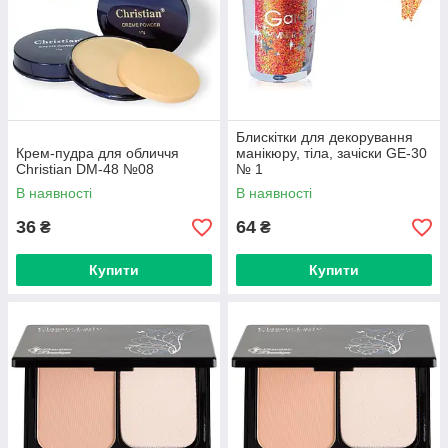
Блискітки для декорування
Крем-пудра для обличчя
манікюру, тіла, зачіски GE-30
Christian DM-48 №08
№ 1
В наявності
В наявності
36
64
₴
₴
Купити
Купити