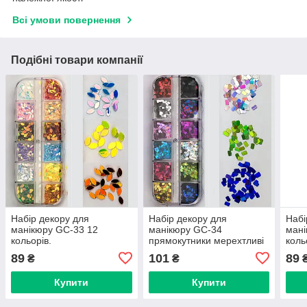
Всі умови повернення
Подібні товари компанії
Набір декору для
Набір декору для
Набі
манікюру GC-33 12
манікюру GC-34
мані
кольорів.
прямокутники мерехтливі
коль
12 кольорів.
89
101
89
₴
₴
Купити
Купити