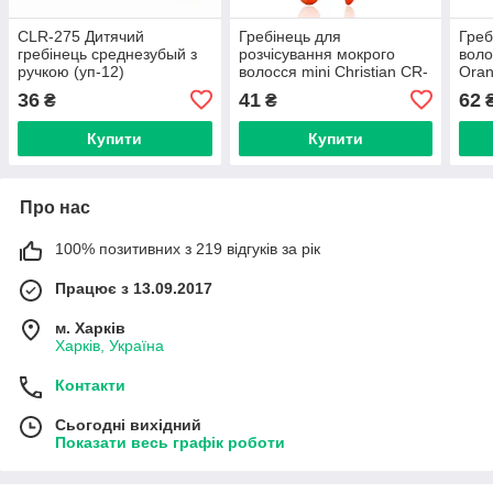
CLR-275 Дитячий
Гребінець для
Греб
гребінець среднезубый з
розчісування мокрого
воло
ручкою (уп-12)
волосся mini Christian CR-
Ora
4237 Orange
36
41
62
₴
₴
Купити
Купити
Про нас
100% позитивних з 219 відгуків за рік
Працює з 13.09.2017
м. Харків
Харків, Україна
Контакти
Сьогодні вихідний
Показати весь графік роботи