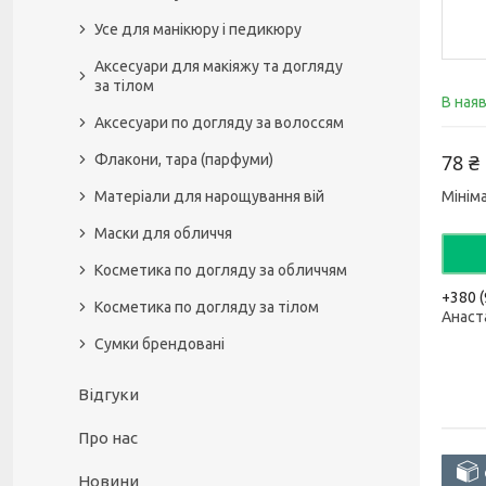
Усе для манікюру і педикюру
Аксесуари для макіяжу та догляду
за тілом
В ная
Аксесуари по догляду за волоссям
78 ₴
Флакони, тара (парфуми)
Матеріали для нарощування вій
Мінім
Маски для обличчя
Косметика по догляду за обличчям
+380 (
Косметика по догляду за тілом
Анаст
Сумки брендовані
Відгуки
Про нас
Новини