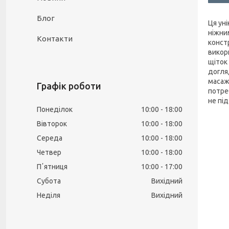
Блог
Ця ун
ніжни
Контакти
конст
викор
щіток
догля
масаже
Графік роботи
потре
не пі
Понеділок
10:00
18:00
Вівторок
10:00
18:00
Середа
10:00
18:00
Четвер
10:00
18:00
Пʼятниця
10:00
17:00
Субота
Вихідний
Неділя
Вихідний