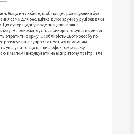
ови. Якщо ви любите, щоб процес розчісування був
ння саме для вас. Щітка дуже зручна у руці завдяки
нка. Цю супер щадну модель щітки можна
впливу. Не рекомендується використовувати цей тип
уть втратити форму. Особливість цього засобу по
оцес розчісування супроводжується приємним
іть увагу на те, що щітки з ефектом масажу
ою з милом і висушувати на відкритому повітрі, але