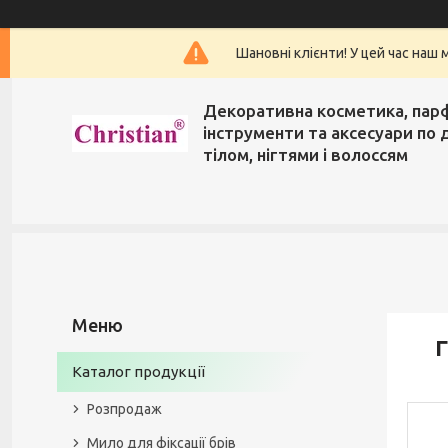
Шановні клієнти! У цей час наш 
Декоративна косметика, пар
інструменти та аксесуари по 
тілом, нігтями і волоссям
Г
Каталог продукції
Розпродаж
Мило для фіксації брів