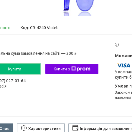
вності
Код:
CR-4240 Violet
альна сума замовлення на сайті — 300 ₴
Купити
Купити з
У компан
купити б
97) 027-03-64
асія
Законом не передбачено повернення та обмін даного товару
належної
Опис
Характеристики
Інформація для замовлен