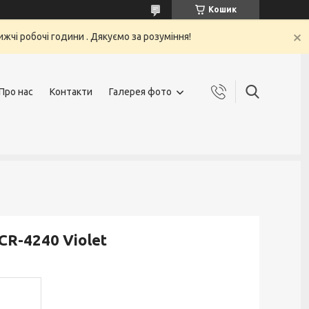
Кошик
жчі робочі години . Дякуємо за розуміння!
Про нас
Контакти
Галерея фото
CR-4240 Violet