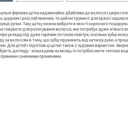
ікальні фірмова щітка надзвичайно дбайлива до волосся і шкіри гол
м, щадним і розслаблюючим, то цей інструмент для краси і задоволе
рукції ручки. Таку щітку можна вибрати в якості корисного подару
истовувати для розчісування волосся, яке потребує дуже м'якого 
 при укладці під дуже гарячим потоком повітря, оскільки зубці мож
ду за волоссям в тому, що зубці пружинять від натиску руки, а пр
м. Для дітей і підлітків ці щітки також є чудовим варіантом. Зверн
бують догляду - кілька разів на місяць їх потрібно мити теплою вод
д прямими сонячними променями.