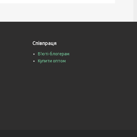
Співпраця
Б'юті-блогерам
Купити оптом