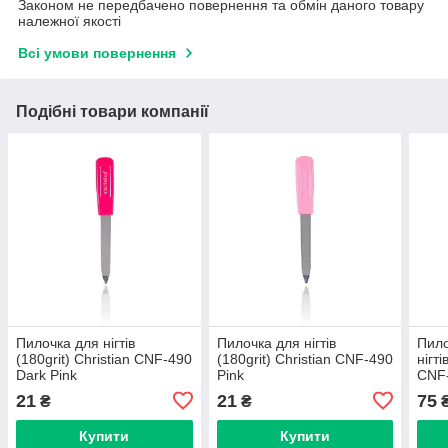
Законом не передбачено повернення та обмін даного товару
належної якості
Всі умови повернення
Подібні товари компанії
Пилочка для нігтів
Пилочка для нігтів
Пило
(180grit) Christian CNF-490
(180grit) Christian CNF-490
нігті
Dark Pink
Pink
CNF-
21
21
75
₴
₴
Купити
Купити