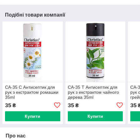
Подібні товари компанії
CA-35 C Антисептик для
CA-35 T Антисептик для
CA-3
рук з екстрактом ромашки
рук з екстрактом чайного
рук 
35ml
дерева 35ml
грей
35
35
35
₴
₴
Купити
Купити
Про нас