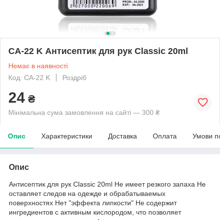
CA-22 K Антисептик для рук Classic 20ml
Немає в наявності
Код: CA-22 K
Роздріб
24
₴
Мінімальна сума замовлення на сайті — 300 ₴
Опис
Характеристики
Доставка
Оплата
Умови п
Опис
Антисептик для рук Classic 20ml Не имеет резкого запаха Не
оставляет следов на одежде и обрабатываемых
поверхностях Нет "эффекта липкости" Не содержит
ингредиентов с активным кислородом, что позволяет