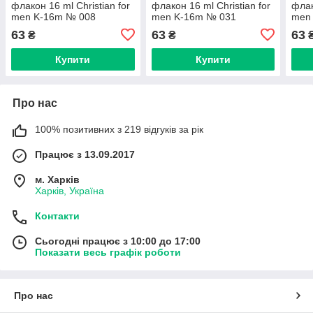
флакон 16 ml Christian for
флакон 16 ml Christian for
флак
men K-16m № 008
men K-16m № 031
men
63
63
63
₴
₴
Купити
Купити
Про нас
100% позитивних з 219 відгуків за рік
Працює з 13.09.2017
м. Харків
Харків, Україна
Контакти
Сьогодні працює з 10:00 до 17:00
Показати весь графік роботи
Про нас