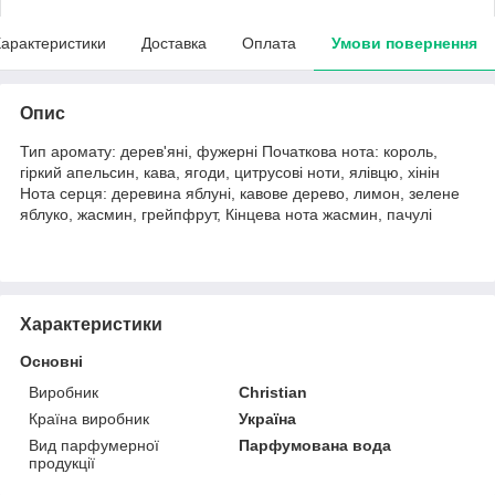
арактеристики
Доставка
Оплата
Умови повернення
Опис
Тип аромату: дерев'яні, фужерні Початкова нота: король,
гіркий апельсин, кава, ягоди, цитрусові ноти, ялівцю, хінін
Нота серця: деревина яблуні, кавове дерево, лимон, зелене
яблуко, жасмин, грейпфрут, Кінцева нота жасмин, пачулі
Характеристики
Основні
Виробник
Christian
Країна виробник
Україна
Вид парфумерної
Парфумована вода
продукції