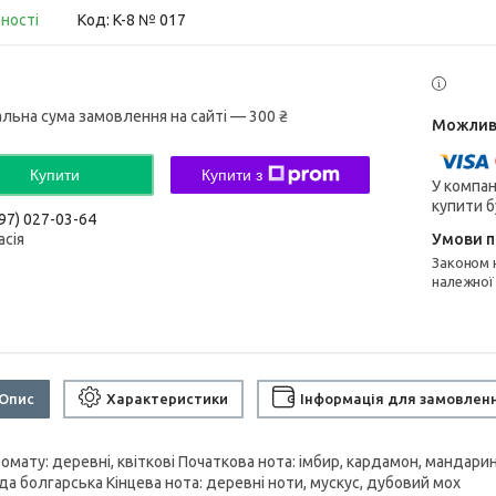
вності
Код:
K-8 № 017
альна сума замовлення на сайті — 300 ₴
Купити
Купити з
У компан
купити б
97) 027-03-64
асія
Законом не передбачено повернення та обмін даного товару
належної
Опис
Характеристики
Інформація для замовлен
омату: деревні, квіткові Початкова нота: імбир, кардамон, мандарин
да болгарська Кінцева нота: деревні ноти, мускус, дубовий мох