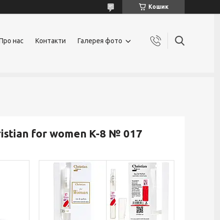
Кошик
Про нас
Контакти
Галерея фото
stian for women K-8 № 017