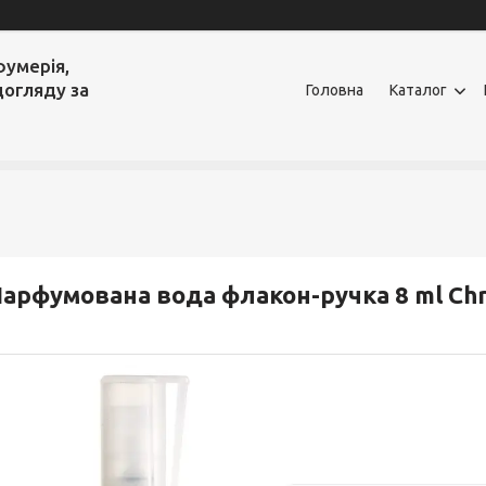
фумерія,
догляду за
Головна
Каталог
арфумована вода флакон-ручка 8 ml Chri