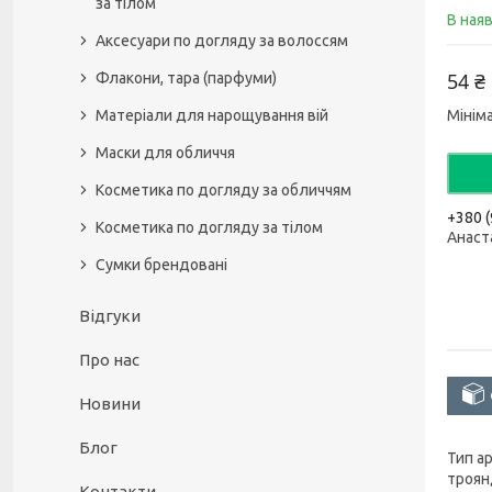
за тілом
В ная
Аксесуари по догляду за волоссям
54 ₴
Флакони, тара (парфуми)
Матеріали для нарощування вій
Мінім
Маски для обличчя
Косметика по догляду за обличчям
+380 (
Косметика по догляду за тілом
Анаст
Сумки брендовані
Відгуки
Про нас
Новини
Блог
Тип ар
троян
Контакти