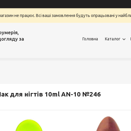
магазин не працює. Всі ваші замовлення будуть опрацьовані у найбли
фумерія,
догляду за
Головна
Каталог
ак для нігтів 10ml AN-10 №246