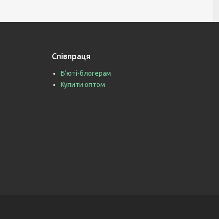
Співпраця
Б'юті-блогерам
Купити оптом