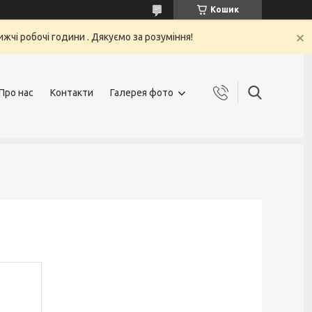
Кошик
жчі робочі години . Дякуємо за розуміння!
Про нас
Контакти
Галерея фото