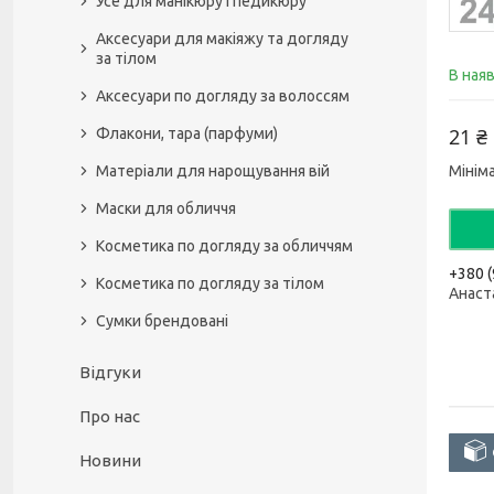
Усе для манікюру і педикюру
Аксесуари для макіяжу та догляду
за тілом
В ная
Аксесуари по догляду за волоссям
21 ₴
Флакони, тара (парфуми)
Матеріали для нарощування вій
Мінім
Маски для обличчя
Косметика по догляду за обличчям
+380 (
Косметика по догляду за тілом
Анаст
Сумки брендовані
Відгуки
Про нас
Новини