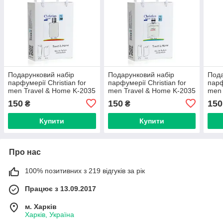
Подарунковий набір
Подарунковий набір
Пода
парфумерії Christian for
парфумерії Christian for
парф
men Travel & Home K-2035
men Travel & Home K-2035
men 
№ 030
№ 031
№ 0
150
150
150
₴
₴
Купити
Купити
Про нас
100% позитивних з 219 відгуків за рік
Працює з 13.09.2017
м. Харків
Харків, Україна