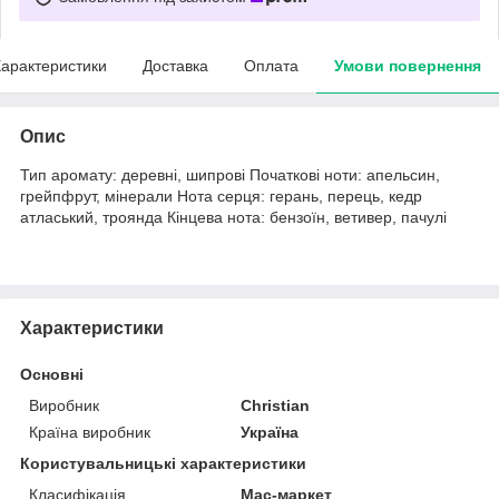
арактеристики
Доставка
Оплата
Умови повернення
Опис
Тип аромату: деревні, шипрові Початкові ноти: апельсин,
грейпфрут, мінерали Нота серця: герань, перець, кедр
атласький, троянда Кінцева нота: бензоїн, ветивер, пачулі
Характеристики
Основні
Виробник
Christian
Країна виробник
Україна
Користувальницькі характеристики
Класифікація
Мас-маркет