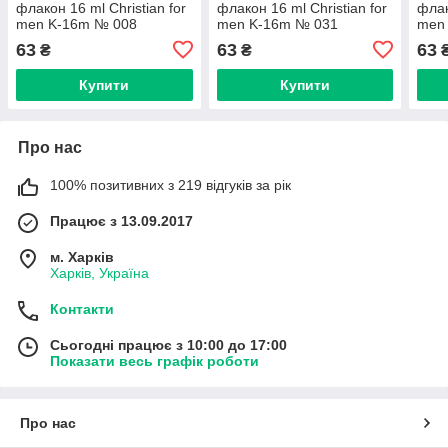
флакон 16 ml Christian for
флакон 16 ml Christian for
флак
men K-16m № 008
men K-16m № 031
men
63
63
63
₴
₴
Купити
Купити
Про нас
100% позитивних з 219 відгуків за рік
Працює з 13.09.2017
м. Харків
Харків, Україна
Контакти
Сьогодні працює з 10:00 до 17:00
Показати весь графік роботи
Про нас